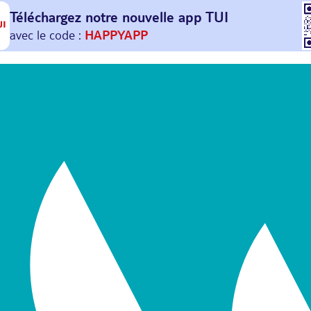
Téléchargez notre nouvelle
app TUI
Et profitez de
30€ offerts*
sur votre
prochain
voyage !
avec le code :
HAPPYAPP