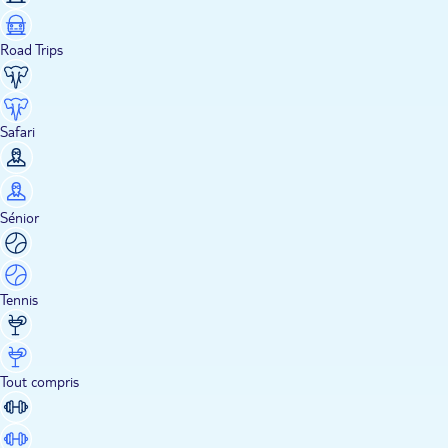
Road Trips
Safari
Sénior
Tennis
Tout compris