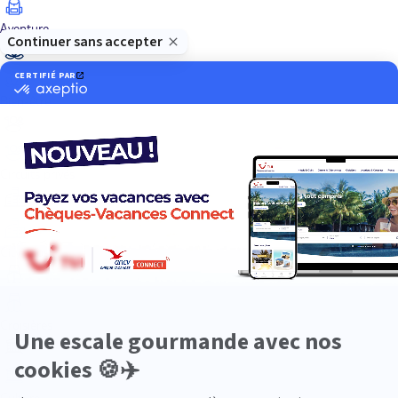
Aventure
Bien-être
Circuits privés
City Trips
Croisières
Culture