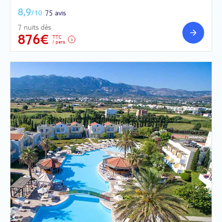
8,9
/10
75 avis
7 nuits dès
876€
TTC
/ pers.