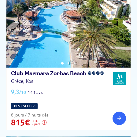
Club Marmara Zorbas
Beach
Grèce, Kos
9,3
/10
143 avis
BEST SELLER
8 jours / 7 nuits dès
815€
TTC
/ pers.