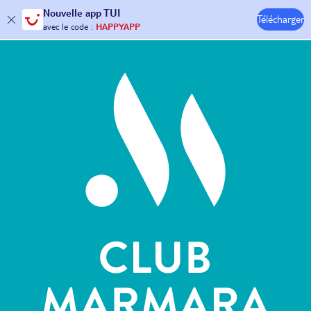
Nouvelle
app TUI
Télécharger
30€ offerts*
sur votre
voyage !
Hôtels & Clubs
avec le code :
HAPPYAPP