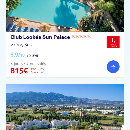
Club Lookéa Sun
Palace
Grèce, Kos
8,9
/10
75 avis
8 jours / 7 nuits dès
815€
TTC
/ pers.