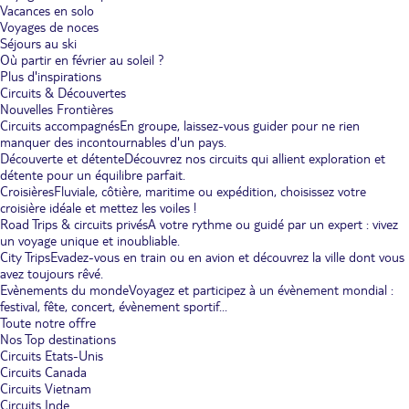
Vacances en solo
Voyages de noces
Séjours au ski
Où partir en février au soleil ?
Plus d'inspirations
Circuits & Découvertes
Nouvelles Frontières
Circuits accompagnés
En groupe, laissez-vous guider pour ne rien
manquer des incontournables d'un pays.
Découverte et détente
Découvrez nos circuits qui allient exploration et
détente pour un équilibre parfait.
Croisières
Fluviale, côtière, maritime ou expédition, choisissez votre
croisière idéale et mettez les voiles !
Road Trips & circuits privés
A votre rythme ou guidé par un expert : vivez
un voyage unique et inoubliable.
City Trips
Evadez-vous en train ou en avion et découvrez la ville dont vous
avez toujours rêvé.
Evènements du monde
Voyagez et participez à un évènement mondial :
festival, fête, concert, évènement sportif...
Toute notre offre
Nos Top destinations
Circuits Etats-Unis
Circuits Canada
Circuits Vietnam
Circuits Inde