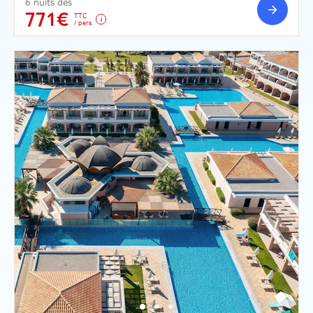
6 nuits dès
771€
TTC
/ pers.