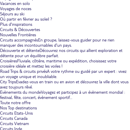
Vacances en solo
Voyages de noces
Séjours au ski
Où partir en février au soleil ?
Plus d'inspirations
Circuits & Découvertes
Nouvelles Frontières
Circuits accompagnés
En groupe, laissez-vous guider pour ne rien
manquer des incontournables d'un pays.
Découverte et détente
Découvrez nos circuits qui allient exploration et
détente pour un équilibre parfait.
Croisières
Fluviale, côtière, maritime ou expédition, choisissez votre
croisière idéale et mettez les voiles !
Road Trips & circuits privés
A votre rythme ou guidé par un expert : vivez
un voyage unique et inoubliable.
City Trips
Evadez-vous en train ou en avion et découvrez la ville dont vous
avez toujours rêvé.
Evènements du monde
Voyagez et participez à un évènement mondial :
festival, fête, concert, évènement sportif...
Toute notre offre
Nos Top destinations
Circuits Etats-Unis
Circuits Canada
Circuits Vietnam
Circuits Inde