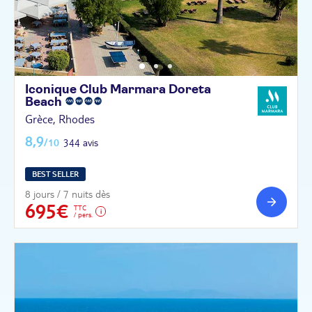
Iconique Club Marmara Doreta
Beach
Grèce, Rhodes
8,9
/10
344 avis
BEST SELLER
8 jours / 7 nuits dès
695€
TTC
/ pers.