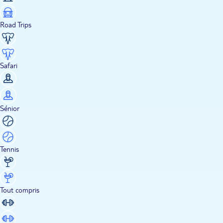
Road Trips
Safari
Sénior
Tennis
Tout compris