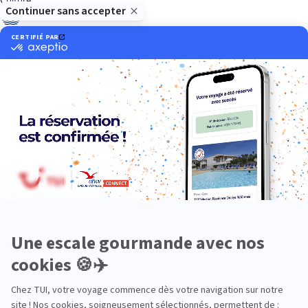
Dans les îles
Découverte
En couple
En famille
En solo