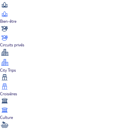
Bien-être
Circuits privés
City Trips
Croisières
Culture