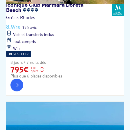
Iconique Club Marmara Doreta
Beach
Grèce, Rhodes
8,9
/10
335 avis
Vols et transferts inclus
Tout compris
Wifi
BEST SELLER
8 jours / 7 nuits dès
795€
TTC
/ pers.
Plus que 6 places disponibles