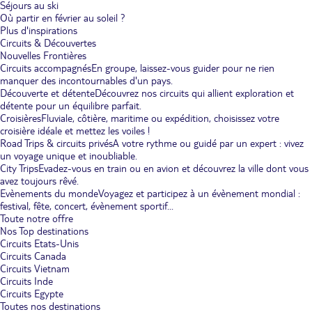
Séjours au ski
Où partir en février au soleil ?
Plus d'inspirations
Circuits & Découvertes
Nouvelles Frontières
Circuits accompagnés
En groupe, laissez-vous guider pour ne rien
manquer des incontournables d'un pays.
Découverte et détente
Découvrez nos circuits qui allient exploration et
détente pour un équilibre parfait.
Croisières
Fluviale, côtière, maritime ou expédition, choisissez votre
croisière idéale et mettez les voiles !
Road Trips & circuits privés
A votre rythme ou guidé par un expert : vivez
un voyage unique et inoubliable.
City Trips
Evadez-vous en train ou en avion et découvrez la ville dont vous
avez toujours rêvé.
Evènements du monde
Voyagez et participez à un évènement mondial :
festival, fête, concert, évènement sportif...
Toute notre offre
Nos Top destinations
Circuits Etats-Unis
Circuits Canada
Circuits Vietnam
Circuits Inde
Circuits Egypte
Toutes nos destinations