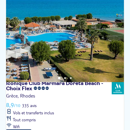
Iconique Club Marmara Doreta Beach -
Choix
Flex
Grèce, Rhodes
8,9
/10
335 avis
Vols et transferts inclus
Tout compris
Wifi