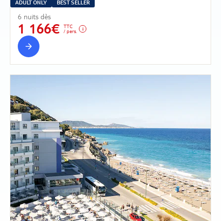
ADULT ONLY
BEST SELLER
6 nuits dès
1 166€
TTC
/ pers.