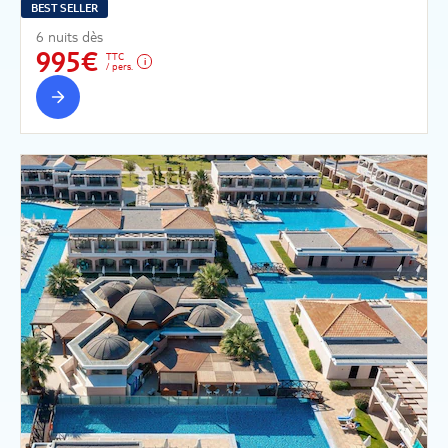
BEST SELLER
6 nuits dès
995€
TTC
/ pers.