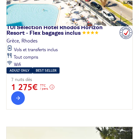
TUI Sélection Hôtel Rhodos Horizon
Resort - Flex bagages
inclus
Grèce, Rhodes
Vols et transferts inclus
Tout compris
Wifi
ADULT ONLY
BEST SELLER
7 nuits dès
1 275€
TTC
/ pers.