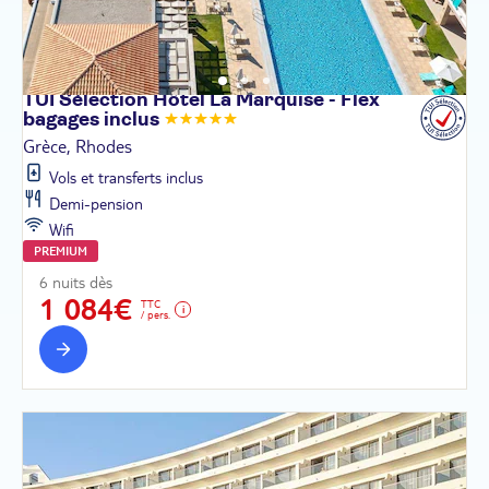
TUI Sélection Hôtel La Marquise - Flex
bagages
inclus
Grèce, Rhodes
Vols et transferts inclus
Demi-pension
Wifi
PREMIUM
6 nuits dès
1 084€
TTC
/ pers.