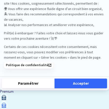
Luxe
Nature
Neige
Plongée
Premium