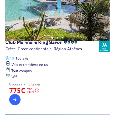
Club Marmara King
Saron
Grèce, Grèce continentale, Région Athènes
9
/10
108 avis
Vols et transferts inclus
Tout compris
Wifi
8 jours / 7 nuits dès
775€
TTC
/ pers.