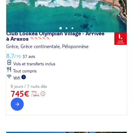
Club Lookéa Olympian Village - Arrivée
à
Araxos
Grèce, Grèce continentale, Péloponnèse
8,7
/10
37 avis
Vols et transferts inclus
Tout compris
Wifi
8 jours / 7 nuits dès
745€
TTC
/ pers.