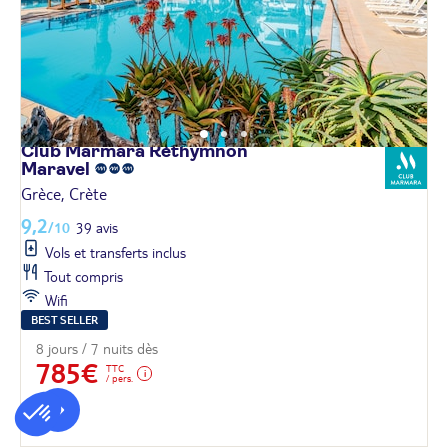
Club Marmara Réthymnon
Maravel
Grèce, Crète
9,2
/10
39 avis
Vols et transferts inclus
Tout compris
Wifi
BEST SELLER
8 jours / 7 nuits dès
785€
TTC
/ pers.