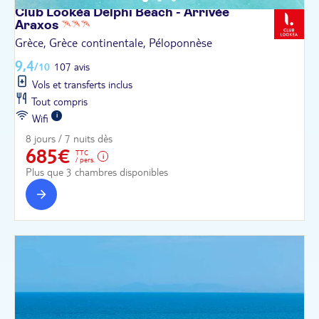
Club Lookéa Delphi Beach - Arrivée
Araxos
Grèce, Grèce continentale, Péloponnèse
9,4
/10
107 avis
Vols et transferts inclus
Tout compris
Wifi
8 jours / 7 nuits dès
685€
TTC
/ pers.
Plus que 3 chambres disponibles