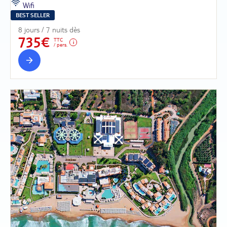
Wifi
BEST SELLER
8 jours / 7 nuits dès
735€
TTC
/ pers.