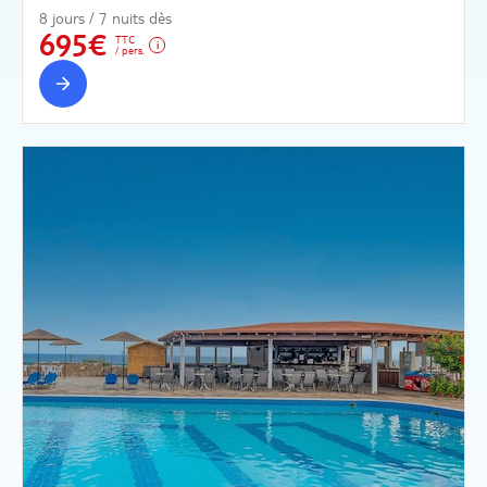
8 jours / 7 nuits dès
695€
TTC
/ pers.