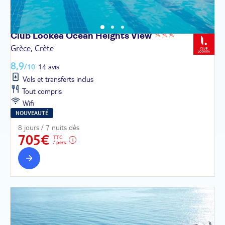
Club Lookéa Ocean Heights
View
Grèce, Crète
8,9
/10
14 avis
Vols et transferts inclus
Tout compris
Wifi
NOUVEAUTÉ
8 jours / 7 nuits dès
705€
TTC
/ pers.