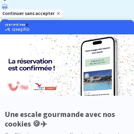
Luxe
Nature
Neige
Plongée
Premium