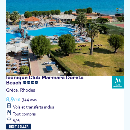
Iconique Club Marmara Doreta
Beach
Grèce, Rhodes
8,9
/10
344 avis
Vols et transferts inclus
Tout compris
Wifi
BEST SELLER