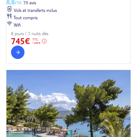
8,8
/10
79 avis
Vols et transferts inclus
Tout compris
Wifi
8 jours / 7 nuits dès
745€
TTC
/ pers.