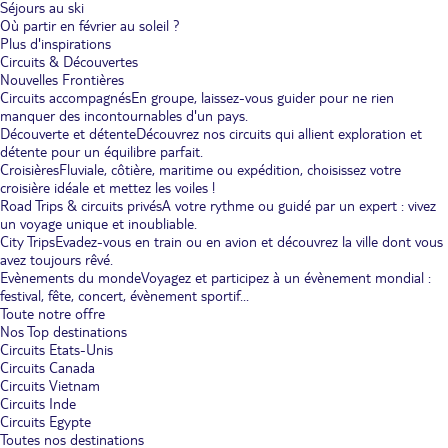
Séjours au ski
Où partir en février au soleil ?
Plus d'inspirations
Circuits & Découvertes
Nouvelles Frontières
Circuits accompagnés
En groupe, laissez-vous guider pour ne rien
manquer des incontournables d'un pays.
Découverte et détente
Découvrez nos circuits qui allient exploration et
détente pour un équilibre parfait.
Croisières
Fluviale, côtière, maritime ou expédition, choisissez votre
croisière idéale et mettez les voiles !
Road Trips & circuits privés
A votre rythme ou guidé par un expert : vivez
un voyage unique et inoubliable.
City Trips
Evadez-vous en train ou en avion et découvrez la ville dont vous
avez toujours rêvé.
Evènements du monde
Voyagez et participez à un évènement mondial :
festival, fête, concert, évènement sportif...
Toute notre offre
Nos Top destinations
Circuits Etats-Unis
Circuits Canada
Circuits Vietnam
Circuits Inde
Circuits Egypte
Toutes nos destinations