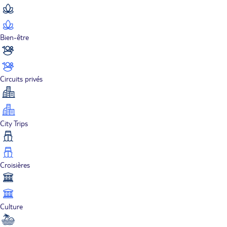
Bien-être
Circuits privés
City Trips
Croisières
Culture