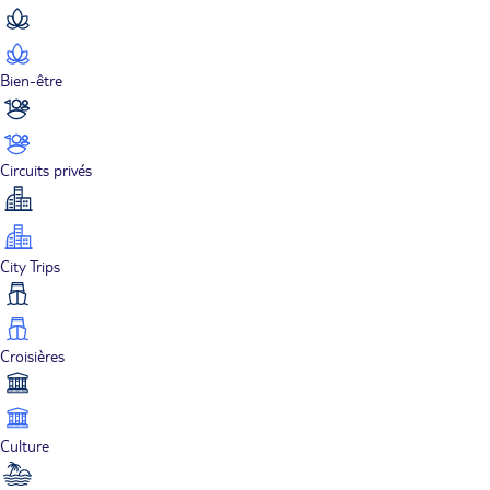
Bien-être
Circuits privés
City Trips
Croisières
Culture