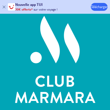
Hôtels & Clubs
Nouvelle
app TUI
Télécharger
30€ offerts*
sur votre
voyage !
avec le code :
HAPPYAPP