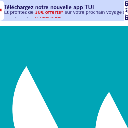
Téléchargez notre nouvelle
app TUI
Et profitez de
30€ offerts*
sur votre
prochain
voyage !
avec le code :
HAPPYAPP