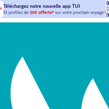
Téléchargez notre nouvelle
app TUI
Et profitez de
30€ offerts*
sur votre
prochain
voyage !
avec le code :
HAPPYAPP