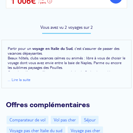
1 006€
/ pers.
Vous avez vu 2 voyages sur 2
Partir pour un
voyage en Italie du Sud
, c’est s’assurer de passer des
vacances dépaysantes.
Beaux hôtels, clubs vacances calmes ou animés : libre à vous de choisir le
voyage dont vous avez envie entre la baie de Naples, Parme ou encore
les sublimes paysages des Pouilles.
Consultez dès aujourd’hui nos voyages Italie du Sud et laissez libre cours
à vos rêves d’évasion.
... Lire la suite
Offres complémentaires
Comparateur de vol
Vol pas cher
Séjour
Voyage pas cher Italie du sud
Voyage pas cher