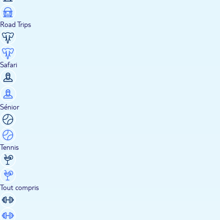
Road Trips
Safari
Sénior
Tennis
Tout compris