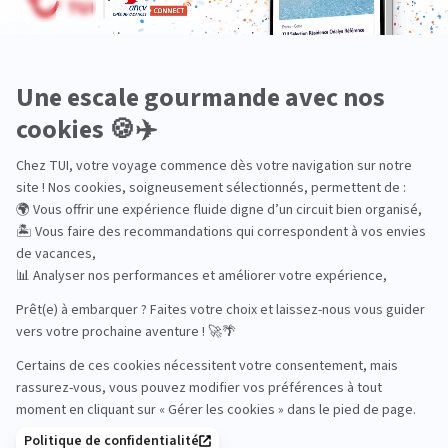
Aventure
Bien-être
Circuits privés
City Trips
Croisières
Culture