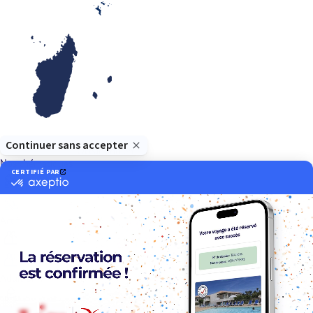
Océan Indien
Nos thématiques
Actif
Adult only