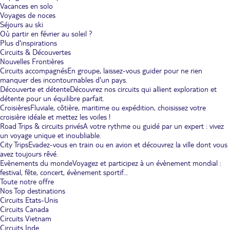
Vacances en solo
Voyages de noces
Séjours au ski
Où partir en février au soleil ?
Plus d'inspirations
Circuits & Découvertes
Nouvelles Frontières
Circuits accompagnés
En groupe, laissez-vous guider pour ne rien
manquer des incontournables d'un pays.
Découverte et détente
Découvrez nos circuits qui allient exploration et
détente pour un équilibre parfait.
Croisières
Fluviale, côtière, maritime ou expédition, choisissez votre
croisière idéale et mettez les voiles !
Road Trips & circuits privés
A votre rythme ou guidé par un expert : vivez
un voyage unique et inoubliable.
City Trips
Evadez-vous en train ou en avion et découvrez la ville dont vous
avez toujours rêvé.
Evènements du monde
Voyagez et participez à un évènement mondial :
festival, fête, concert, évènement sportif...
Toute notre offre
Nos Top destinations
Circuits Etats-Unis
Circuits Canada
Circuits Vietnam
Circuits Inde