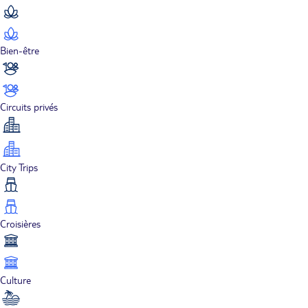
Bien-être
Circuits privés
City Trips
Croisières
Culture