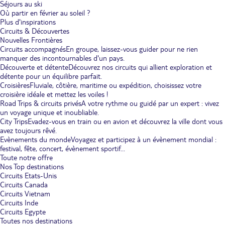
Séjours au ski
Où partir en février au soleil ?
Plus d'inspirations
Circuits & Découvertes
Nouvelles Frontières
Circuits accompagnés
En groupe, laissez-vous guider pour ne rien
manquer des incontournables d'un pays.
Découverte et détente
Découvrez nos circuits qui allient exploration et
détente pour un équilibre parfait.
Croisières
Fluviale, côtière, maritime ou expédition, choisissez votre
croisière idéale et mettez les voiles !
Road Trips & circuits privés
A votre rythme ou guidé par un expert : vivez
un voyage unique et inoubliable.
City Trips
Evadez-vous en train ou en avion et découvrez la ville dont vous
avez toujours rêvé.
Evènements du monde
Voyagez et participez à un évènement mondial :
festival, fête, concert, évènement sportif...
Toute notre offre
Nos Top destinations
Circuits Etats-Unis
Circuits Canada
Circuits Vietnam
Circuits Inde
Circuits Egypte
Toutes nos destinations