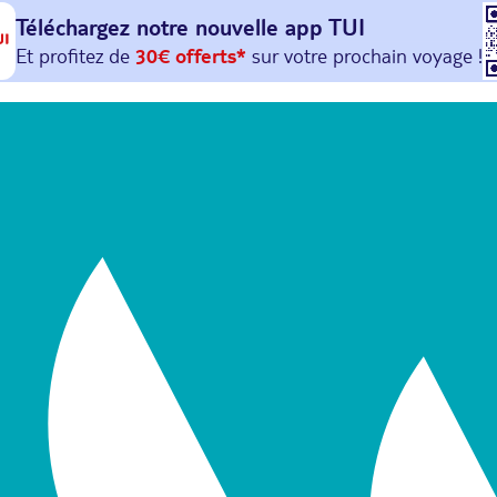
Téléchargez notre nouvelle
app TUI
Et profitez de
30€ offerts*
sur votre
prochain
voyage !
avec le code :
HAPPYAPP