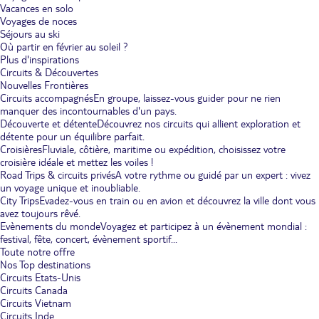
Vacances en solo
Voyages de noces
Séjours au ski
Où partir en février au soleil ?
Plus d'inspirations
Circuits & Découvertes
Nouvelles Frontières
Circuits accompagnés
En groupe, laissez-vous guider pour ne rien
manquer des incontournables d'un pays.
Découverte et détente
Découvrez nos circuits qui allient exploration et
détente pour un équilibre parfait.
Croisières
Fluviale, côtière, maritime ou expédition, choisissez votre
croisière idéale et mettez les voiles !
Road Trips & circuits privés
A votre rythme ou guidé par un expert : vivez
un voyage unique et inoubliable.
City Trips
Evadez-vous en train ou en avion et découvrez la ville dont vous
avez toujours rêvé.
Evènements du monde
Voyagez et participez à un évènement mondial :
festival, fête, concert, évènement sportif...
Toute notre offre
Nos Top destinations
Circuits Etats-Unis
Circuits Canada
Circuits Vietnam
Circuits Inde