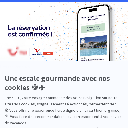
Océan Indien
Nos thématiques
Actif
Adult only