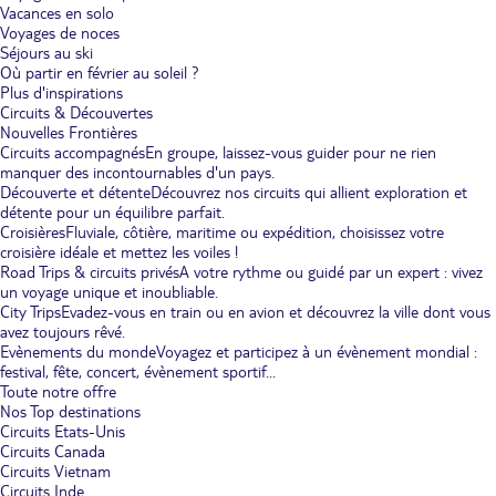
Vacances en solo
Voyages de noces
Séjours au ski
Où partir en février au soleil ?
Plus d'inspirations
Circuits & Découvertes
Nouvelles Frontières
Circuits accompagnés
En groupe, laissez-vous guider pour ne rien
manquer des incontournables d'un pays.
Découverte et détente
Découvrez nos circuits qui allient exploration et
détente pour un équilibre parfait.
Croisières
Fluviale, côtière, maritime ou expédition, choisissez votre
croisière idéale et mettez les voiles !
Road Trips & circuits privés
A votre rythme ou guidé par un expert : vivez
un voyage unique et inoubliable.
City Trips
Evadez-vous en train ou en avion et découvrez la ville dont vous
avez toujours rêvé.
Evènements du monde
Voyagez et participez à un évènement mondial :
festival, fête, concert, évènement sportif...
Toute notre offre
Nos Top destinations
Circuits Etats-Unis
Circuits Canada
Circuits Vietnam
Circuits Inde