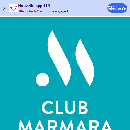
Nouvelle
app TUI
Télécharger
30€ offerts*
sur votre
voyage !
Hôtels & Clubs
avec le code :
HAPPYAPP