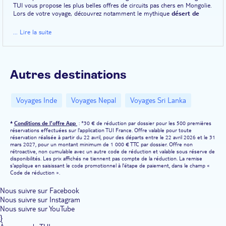
TUI vous propose les plus belles offres de circuits pas chers en Mongolie.
Lors de votre voyage, découvrez notamment le mythique
désert de
Gobi
qui couvre 30% du pays ; parcourez à
dos de chamea
u
l'impressionnant paysage des dunes de Khongor ; promenez-vous à
... Lire la suite
Oulan-Bator,
capitale culturelle pleine de charme ; contemplez la beauté
du
parc naturel de Khorgo-Terkhiin Tsagaan
Nuur, un site abritant le
volcan de Khorgo
et le lac blanc ; découvrez la province de Töv, un très
bel échantillon des paysages et des cultures de la Mongolie.
Autres destinations
Voyages Inde
Voyages Nepal
Voyages Sri Lanka
*
Conditions de l'offre App
: *30 € de réduction par dossier pour les 500 premières
réservations effectuées sur l'application TUI France. Offre valable pour toute
réservation réalisée à partir du 22 avril, pour des départs entre le 22 avril 2026 et le 31
mars 2027, pour un montant minimum de 1 000 € TTC par dossier. Offre non
rétroactive, non cumulable avec un autre code de réduction et valable sous réserve de
disponibilités. Les prix affichés ne tiennent pas compte de la réduction. La remise
s'applique en saisissant le code promotionnel à l'étape de paiement, dans le champ «
Code de réduction ».
Nous suivre sur Facebook
Nous suivre sur Instagram
Nous suivre sur YouTube
}