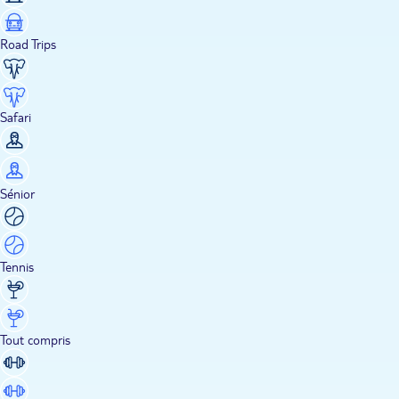
Road Trips
Safari
Sénior
Tennis
Tout compris