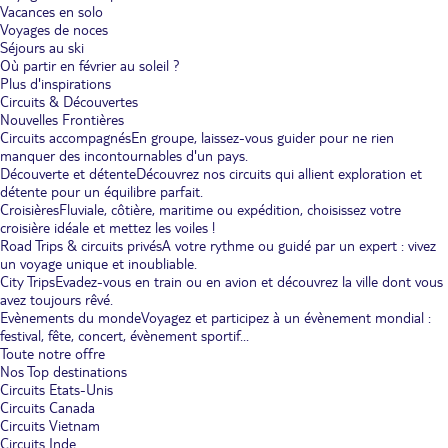
Vacances en solo
Voyages de noces
Séjours au ski
Où partir en février au soleil ?
Plus d'inspirations
Circuits & Découvertes
Nouvelles Frontières
Circuits accompagnés
En groupe, laissez-vous guider pour ne rien
manquer des incontournables d'un pays.
Découverte et détente
Découvrez nos circuits qui allient exploration et
détente pour un équilibre parfait.
Croisières
Fluviale, côtière, maritime ou expédition, choisissez votre
croisière idéale et mettez les voiles !
Road Trips & circuits privés
A votre rythme ou guidé par un expert : vivez
un voyage unique et inoubliable.
City Trips
Evadez-vous en train ou en avion et découvrez la ville dont vous
avez toujours rêvé.
Evènements du monde
Voyagez et participez à un évènement mondial :
festival, fête, concert, évènement sportif...
Toute notre offre
Nos Top destinations
Circuits Etats-Unis
Circuits Canada
Circuits Vietnam
Circuits Inde