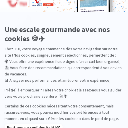
Océan Indien
Nos thématiques
Actif
Adult only