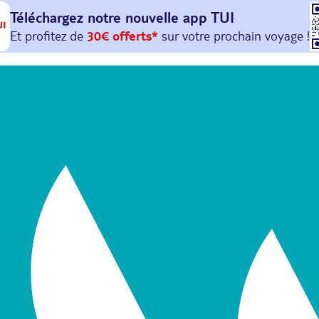
Téléchargez notre nouvelle
app TUI
Et profitez de
30€ offerts*
sur votre
prochain
voyage !
avec le code :
HAPPYAPP