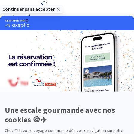
Océan Indien
Nos thématiques
Actif
Adult only