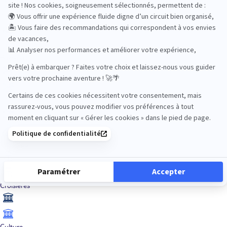
Aventure
Bien-être
Circuits privés
City Trips
Croisières
Culture