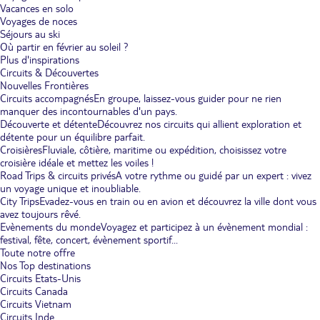
Vacances en solo
Voyages de noces
Séjours au ski
Où partir en février au soleil ?
Plus d'inspirations
Circuits & Découvertes
Nouvelles Frontières
Circuits accompagnés
En groupe, laissez-vous guider pour ne rien
manquer des incontournables d'un pays.
Découverte et détente
Découvrez nos circuits qui allient exploration et
détente pour un équilibre parfait.
Croisières
Fluviale, côtière, maritime ou expédition, choisissez votre
croisière idéale et mettez les voiles !
Road Trips & circuits privés
A votre rythme ou guidé par un expert : vivez
un voyage unique et inoubliable.
City Trips
Evadez-vous en train ou en avion et découvrez la ville dont vous
avez toujours rêvé.
Evènements du monde
Voyagez et participez à un évènement mondial :
festival, fête, concert, évènement sportif...
Toute notre offre
Nos Top destinations
Circuits Etats-Unis
Circuits Canada
Circuits Vietnam
Circuits Inde