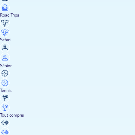
Road Trips
Safari
Sénior
Tennis
Tout compris