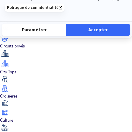
Bien-être
Circuits privés
City Trips
Croisières
Culture