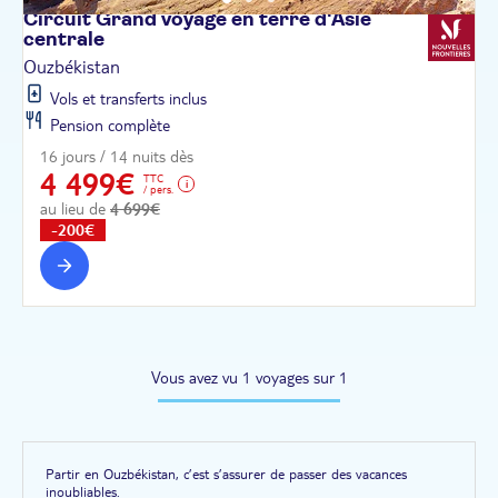
Circuit Grand voyage en terre d'Asie
centrale
Ouzbékistan
Vols et transferts inclus
Pension complète
16 jours / 14 nuits dès
4 499€
TTC
/ pers.
au lieu de
4 699€
-200€
Vous avez vu 1 voyages sur 1
Partir en Ouzbékistan, c’est s’assurer de passer des vacances
inoubliables.