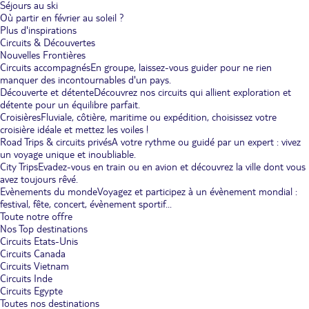
Séjours au ski
Où partir en février au soleil ?
Plus d'inspirations
Circuits & Découvertes
Nouvelles Frontières
Circuits accompagnés
En groupe, laissez-vous guider pour ne rien
manquer des incontournables d'un pays.
Découverte et détente
Découvrez nos circuits qui allient exploration et
détente pour un équilibre parfait.
Croisières
Fluviale, côtière, maritime ou expédition, choisissez votre
croisière idéale et mettez les voiles !
Road Trips & circuits privés
A votre rythme ou guidé par un expert : vivez
un voyage unique et inoubliable.
City Trips
Evadez-vous en train ou en avion et découvrez la ville dont vous
avez toujours rêvé.
Evènements du monde
Voyagez et participez à un évènement mondial :
festival, fête, concert, évènement sportif...
Toute notre offre
Nos Top destinations
Circuits Etats-Unis
Circuits Canada
Circuits Vietnam
Circuits Inde
Circuits Egypte
Toutes nos destinations