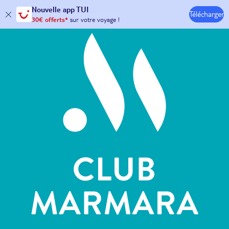
Hôtels & Clubs
Nouvelle
app TUI
Télécharger
30€ offerts*
sur votre
voyage !
avec le code :
HAPPYAPP