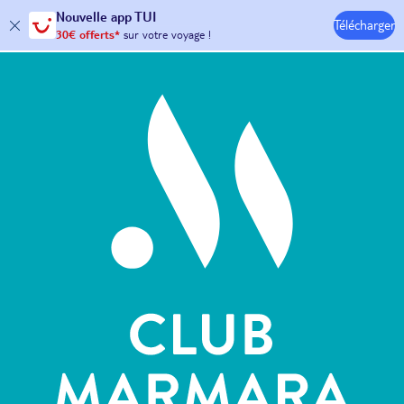
Nouvelle
app TUI
Télécharger
30€ offerts*
sur votre
voyage !
avec le code :
HAPPYAPP
Hôtels & Clubs