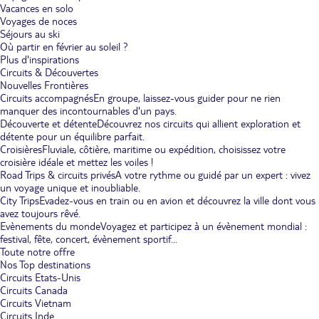
Vacances en solo
Voyages de noces
Séjours au ski
Où partir en février au soleil ?
Plus d'inspirations
Circuits & Découvertes
Nouvelles Frontières
Circuits accompagnés
En groupe, laissez-vous guider pour ne rien
manquer des incontournables d'un pays.
Découverte et détente
Découvrez nos circuits qui allient exploration et
détente pour un équilibre parfait.
Croisières
Fluviale, côtière, maritime ou expédition, choisissez votre
croisière idéale et mettez les voiles !
Road Trips & circuits privés
A votre rythme ou guidé par un expert : vivez
un voyage unique et inoubliable.
City Trips
Evadez-vous en train ou en avion et découvrez la ville dont vous
avez toujours rêvé.
Evènements du monde
Voyagez et participez à un évènement mondial :
festival, fête, concert, évènement sportif...
Toute notre offre
Nos Top destinations
Circuits Etats-Unis
Circuits Canada
Circuits Vietnam
Circuits Inde