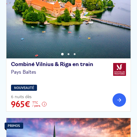
Combiné Vilnius & Riga en
train
Pays Baltes
NOUVEAUTÉ
6 nuits dès
965€
TTC
/ pers.
PRIMOS