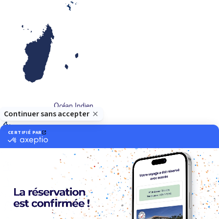
Océan Indien
Nos thématiques
Actif
Adult only