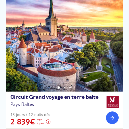
Circuit Grand voyage en terre
balte
Pays Baltes
13 jours / 12 nuits dès
2 839€
TTC
/ pers.