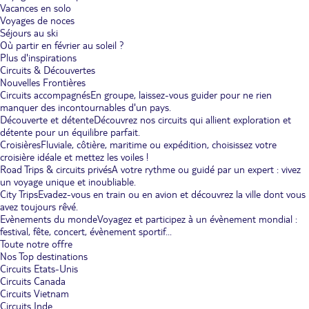
Vacances en solo
Voyages de noces
Séjours au ski
Où partir en février au soleil ?
Plus d'inspirations
Circuits & Découvertes
Nouvelles Frontières
Circuits accompagnés
En groupe, laissez-vous guider pour ne rien
manquer des incontournables d'un pays.
Découverte et détente
Découvrez nos circuits qui allient exploration et
détente pour un équilibre parfait.
Croisières
Fluviale, côtière, maritime ou expédition, choisissez votre
croisière idéale et mettez les voiles !
Road Trips & circuits privés
A votre rythme ou guidé par un expert : vivez
un voyage unique et inoubliable.
City Trips
Evadez-vous en train ou en avion et découvrez la ville dont vous
avez toujours rêvé.
Evènements du monde
Voyagez et participez à un évènement mondial :
festival, fête, concert, évènement sportif...
Toute notre offre
Nos Top destinations
Circuits Etats-Unis
Circuits Canada
Circuits Vietnam
Circuits Inde