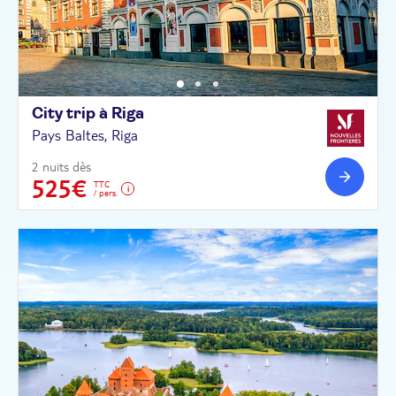
City trip à
Riga
Pays Baltes, Riga
2 nuits dès
525€
TTC
/ pers.