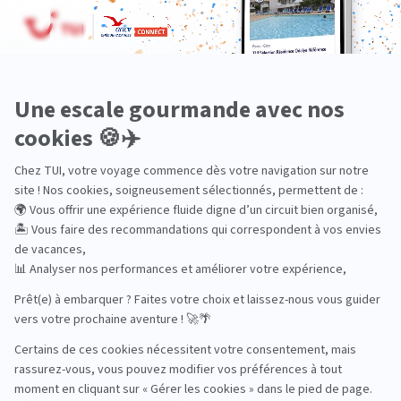
Aventure
Bien-être
Circuits privés
City Trips
Croisières
Culture