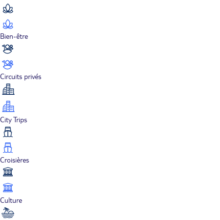
Bien-être
Circuits privés
City Trips
Croisières
Culture