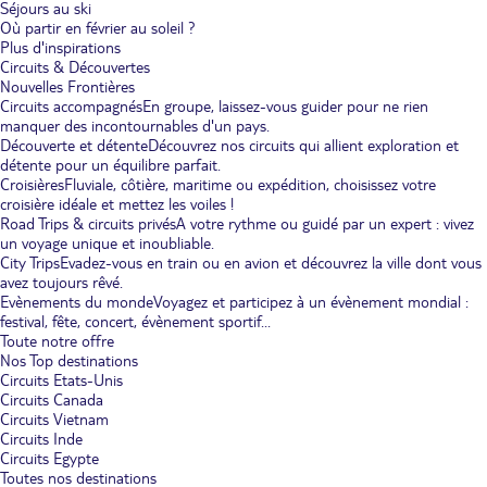
Séjours au ski
Où partir en février au soleil ?
Plus d'inspirations
Circuits & Découvertes
Nouvelles Frontières
Circuits accompagnés
En groupe, laissez-vous guider pour ne rien
manquer des incontournables d'un pays.
Découverte et détente
Découvrez nos circuits qui allient exploration et
détente pour un équilibre parfait.
Croisières
Fluviale, côtière, maritime ou expédition, choisissez votre
croisière idéale et mettez les voiles !
Road Trips & circuits privés
A votre rythme ou guidé par un expert : vivez
un voyage unique et inoubliable.
City Trips
Evadez-vous en train ou en avion et découvrez la ville dont vous
avez toujours rêvé.
Evènements du monde
Voyagez et participez à un évènement mondial :
festival, fête, concert, évènement sportif...
Toute notre offre
Nos Top destinations
Circuits Etats-Unis
Circuits Canada
Circuits Vietnam
Circuits Inde
Circuits Egypte
Toutes nos destinations