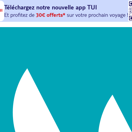
Téléchargez notre nouvelle
app TUI
Et profitez de
30€ offerts*
sur votre
prochain
voyage !
avec le code :
HAPPYAPP