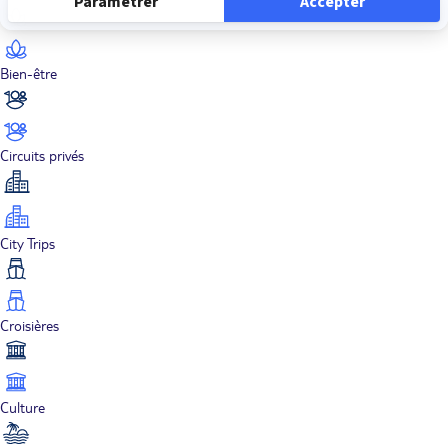
Bien-être
Circuits privés
City Trips
Croisières
Culture