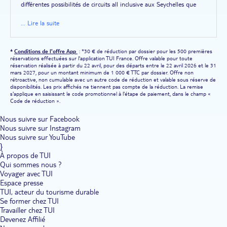
différentes possibilités de circuits all inclusive aux Seychelles que
vous propose TUI et découvrez la belle
île de Mahé
avec ses
plages, ses boutiques créoles et son jardin botanique ; vivez un rêve
... Lire la suite
sur l'
île de Praslin
où s'étendent des plages parmi les plus belles
du monde ; admirez les
tortues géantes
sur l'
île La Digue
; sur
l'
île Silhouette
, faites une randonnée dans un sublime décor
*
Conditions de l'offre App
: *30 € de réduction par dossier pour les 500 premières
sauvage.
réservations effectuées sur l'application TUI France. Offre valable pour toute
réservation réalisée à partir du 22 avril, pour des départs entre le 22 avril 2026 et le 31
mars 2027, pour un montant minimum de 1 000 € TTC par dossier. Offre non
rétroactive, non cumulable avec un autre code de réduction et valable sous réserve de
disponibilités. Les prix affichés ne tiennent pas compte de la réduction. La remise
s'applique en saisissant le code promotionnel à l'étape de paiement, dans le champ «
Code de réduction ».
Nous suivre sur Facebook
Nous suivre sur Instagram
Nous suivre sur YouTube
}
À propos de TUI
Qui sommes nous ?
Voyager avec TUI
Espace presse
TUI, acteur du tourisme durable
Se former chez TUI
Travailler chez TUI
Devenez Affilié