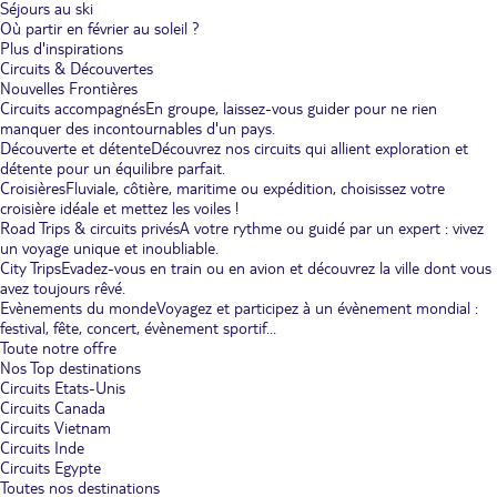
Séjours au ski
Où partir en février au soleil ?
Plus d'inspirations
Circuits & Découvertes
Nouvelles Frontières
Circuits accompagnés
En groupe, laissez-vous guider pour ne rien
manquer des incontournables d'un pays.
Découverte et détente
Découvrez nos circuits qui allient exploration et
détente pour un équilibre parfait.
Croisières
Fluviale, côtière, maritime ou expédition, choisissez votre
croisière idéale et mettez les voiles !
Road Trips & circuits privés
A votre rythme ou guidé par un expert : vivez
un voyage unique et inoubliable.
City Trips
Evadez-vous en train ou en avion et découvrez la ville dont vous
avez toujours rêvé.
Evènements du monde
Voyagez et participez à un évènement mondial :
festival, fête, concert, évènement sportif...
Toute notre offre
Nos Top destinations
Circuits Etats-Unis
Circuits Canada
Circuits Vietnam
Circuits Inde
Circuits Egypte
Toutes nos destinations