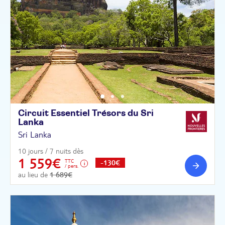
Circuit Essentiel Trésors du Sri
Lanka
Sri Lanka
10 jours / 7 nuits dès
1 559€
TTC
-130€
/ pers.
au lieu de
1 689€