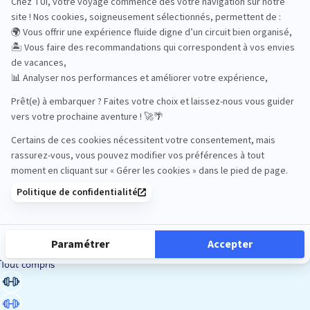
Road Trips
Safari
Sénior
Tennis
Tout compris