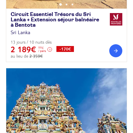
Circuit Essentiel Trésors du Sri
Lanka + Extension séjour balnéaire
à
Bentota
Sri Lanka
13 jours / 10 nuits dès
2 189€
TTC
-170€
/ pers.
au lieu de
2 359€