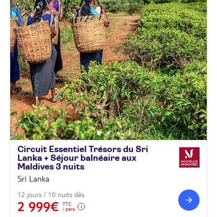
Circuit Essentiel Trésors du Sri
Lanka + Séjour balnéaire aux
Maldives 3
nuits
Sri Lanka
12 jours / 10 nuits dès
2 999€
TTC
/ pers.