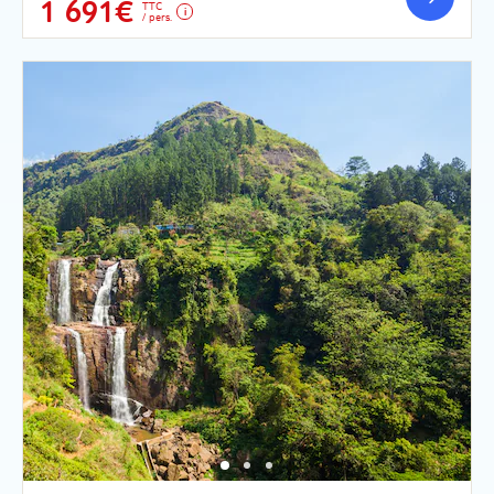
1 691€
TTC
/ pers.