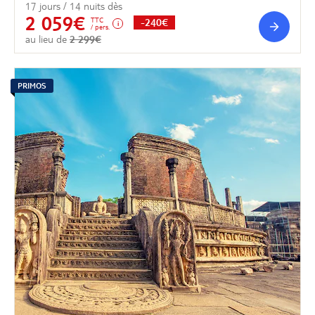
17 jours / 14 nuits dès
2 059€
TTC
-240€
/ pers.
au lieu de
2 299€
PRIMOS