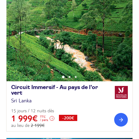
Circuit Immersif - Au pays de l'or
vert
Sri Lanka
15 jours / 12 nuits dès
1 999€
TTC
-200€
/ pers.
au lieu de
2 199€