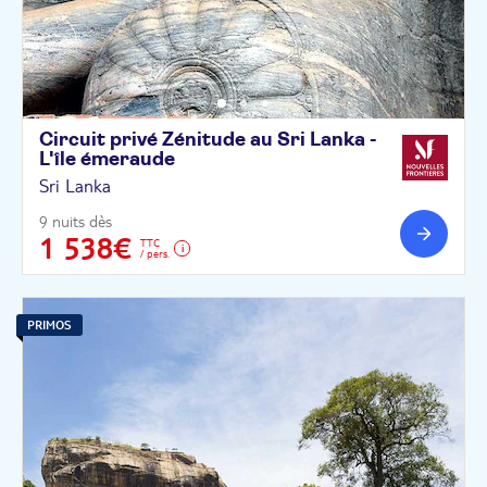
Circuit privé Zénitude au Sri Lanka -
L'île
émeraude
Sri Lanka
9 nuits dès
1 538€
TTC
/ pers.
PRIMOS