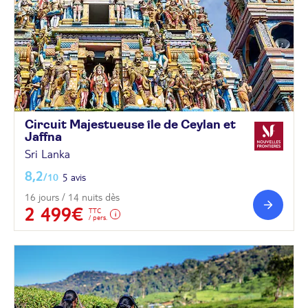
Circuit Majestueuse île de Ceylan et
Jaffna
Sri Lanka
8,2
/10
5 avis
16 jours / 14 nuits dès
2 499€
TTC
/ pers.