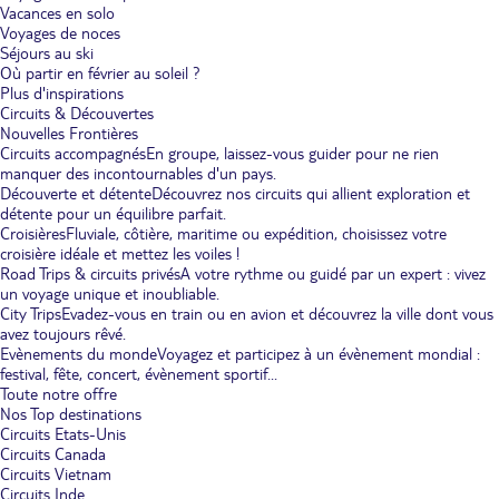
Vacances en solo
Voyages de noces
Séjours au ski
Où partir en février au soleil ?
Plus d'inspirations
Circuits & Découvertes
Nouvelles Frontières
Circuits accompagnés
En groupe, laissez-vous guider pour ne rien
manquer des incontournables d'un pays.
Découverte et détente
Découvrez nos circuits qui allient exploration et
détente pour un équilibre parfait.
Croisières
Fluviale, côtière, maritime ou expédition, choisissez votre
croisière idéale et mettez les voiles !
Road Trips & circuits privés
A votre rythme ou guidé par un expert : vivez
un voyage unique et inoubliable.
City Trips
Evadez-vous en train ou en avion et découvrez la ville dont vous
avez toujours rêvé.
Evènements du monde
Voyagez et participez à un évènement mondial :
festival, fête, concert, évènement sportif...
Toute notre offre
Nos Top destinations
Circuits Etats-Unis
Circuits Canada
Circuits Vietnam
Circuits Inde