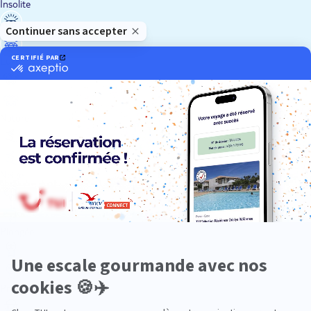
Insolite
Luxe
Nature
Neige
Plongée
Premium