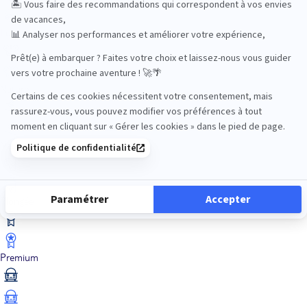
Luxe
Nature
Neige
Plongée
Premium