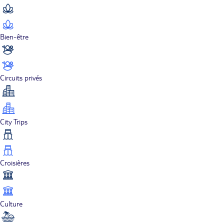
Bien-être
Circuits privés
City Trips
Croisières
Culture