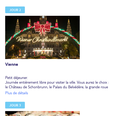
JOUR 2
Vienne
Petit déjeuner.
Journée entièrement libre pour visiter la ville. Vous aurez le choix :
le Château de Schonbrunn, le Palais du Belvédère, la grande roue
du Prater....
Plus de détails
JOUR 3