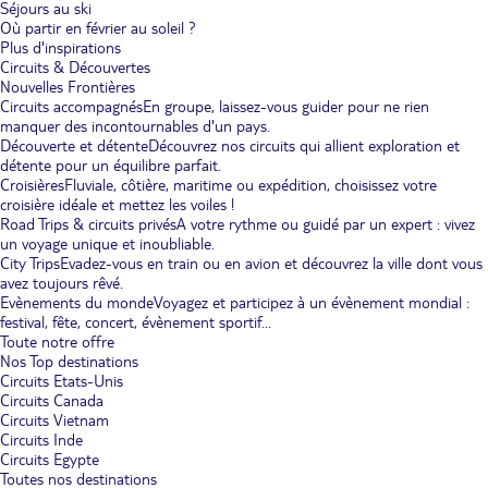
Séjours au ski
Où partir en février au soleil ?
Plus d'inspirations
Circuits & Découvertes
Nouvelles Frontières
Circuits accompagnés
En groupe, laissez-vous guider pour ne rien
manquer des incontournables d'un pays.
Découverte et détente
Découvrez nos circuits qui allient exploration et
détente pour un équilibre parfait.
Croisières
Fluviale, côtière, maritime ou expédition, choisissez votre
croisière idéale et mettez les voiles !
Road Trips & circuits privés
A votre rythme ou guidé par un expert : vivez
un voyage unique et inoubliable.
City Trips
Evadez-vous en train ou en avion et découvrez la ville dont vous
avez toujours rêvé.
Evènements du monde
Voyagez et participez à un évènement mondial :
festival, fête, concert, évènement sportif...
Toute notre offre
Nos Top destinations
Circuits Etats-Unis
Circuits Canada
Circuits Vietnam
Circuits Inde
Circuits Egypte
Toutes nos destinations