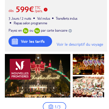
599€
TTC
dès
/pers.
3 Jours / 2 nuits
Vol inclus
Transferts inclus
Repas selon programme
Payez en
ou
par carte bancaire
Voir les tarifs
Voir le descriptif du voyage
1/3