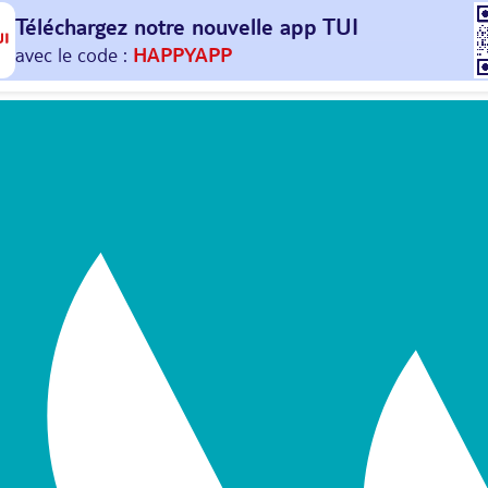
Téléchargez notre nouvelle
app TUI
Et profitez de
30€ offerts*
sur votre
prochain
voyage !
avec le code :
HAPPYAPP