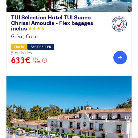
TUI Sélection Hôtel TUI Suneo
Chrissi Amoudia - Flex bagages
inclus
Grèce, Crète
MALIN
BEST SELLER
5 nuits dès
633€
TTC
/ pers.