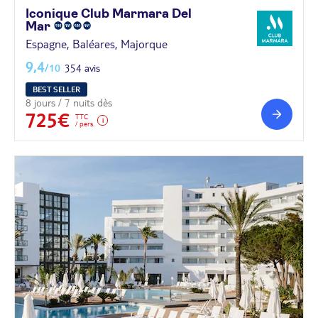
Iconique Club Marmara Del
Mar
Espagne, Baléares, Majorque
9,4
/10
354 avis
BEST SELLER
8 jours / 7 nuits dès
725€
TTC
/ pers.