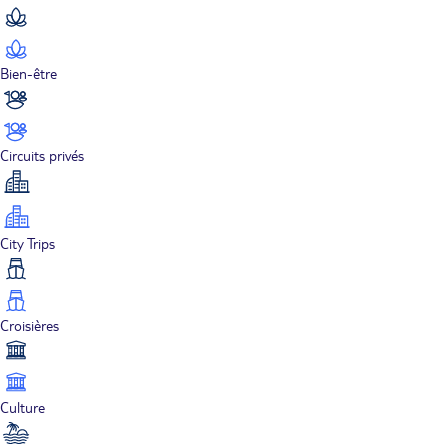
Bien-être
Circuits privés
City Trips
Croisières
Culture