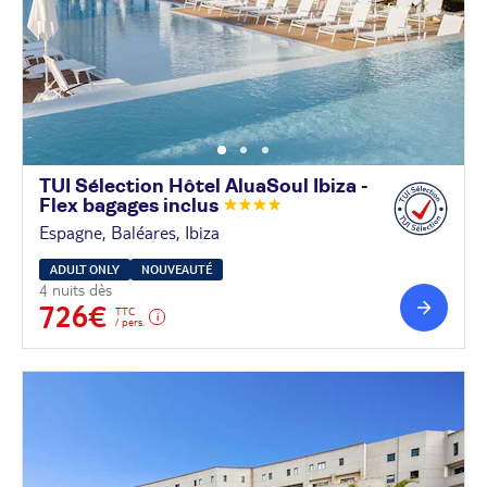
TUI Sélection Hôtel AluaSoul Ibiza -
Flex bagages
inclus
Espagne, Baléares, Ibiza
ADULT ONLY
NOUVEAUTÉ
4 nuits dès
726€
TTC
/ pers.