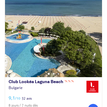
Club Lookéa Laguna
Beach
Bulgarie
9,1
/10
32 avis
8 jours / 7 nuits dès