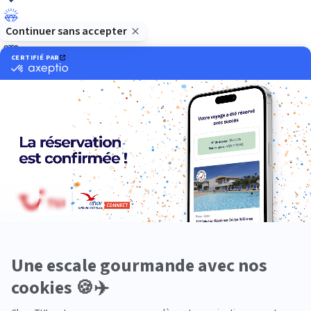
Luxe
Nature
Neige
Plongée
Premium