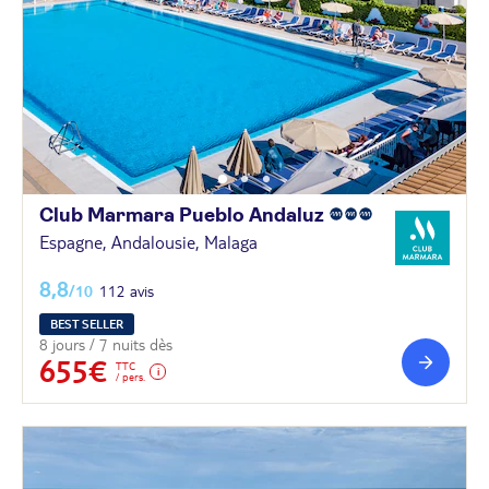
Club Marmara Pueblo
Andaluz
Espagne, Andalousie, Malaga
8,8
/10
112 avis
BEST SELLER
8 jours / 7 nuits dès
655€
TTC
/ pers.