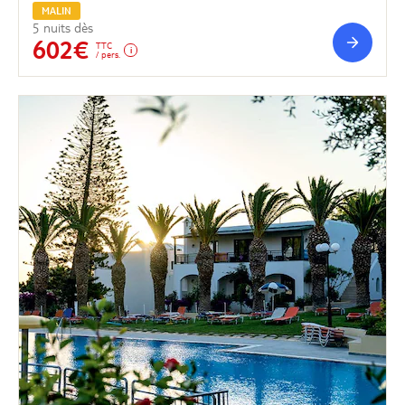
MALIN
5 nuits dès
602€
TTC
/ pers.