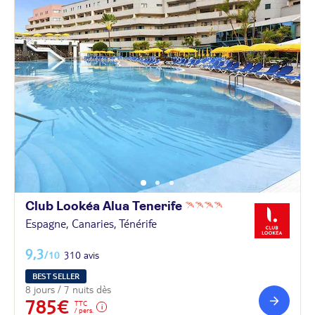
Club Lookéa Alua
Tenerife
Espagne, Canaries, Ténérife
9,3
/10
310 avis
BEST SELLER
8 jours / 7 nuits dès
785€
TTC
/ pers.