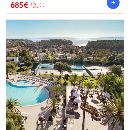
685€
TTC
/ pers.