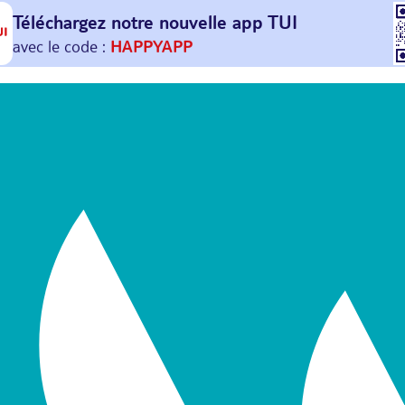
Téléchargez notre nouvelle
app TUI
Et profitez de
30€ offerts*
sur votre
prochain
voyage !
avec le code :
HAPPYAPP