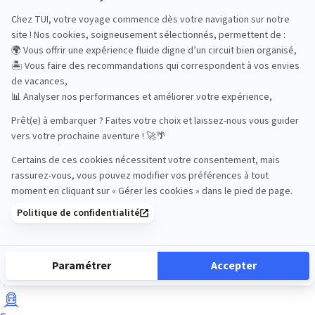
Dans les îles
Découverte
En couple
En famille
En solo