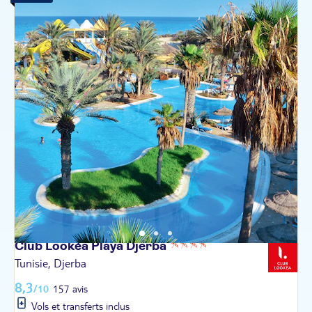
Club Lookéa Playa
Djerba
Tunisie, Djerba
8,3
/10
157 avis
Vols et transferts inclus