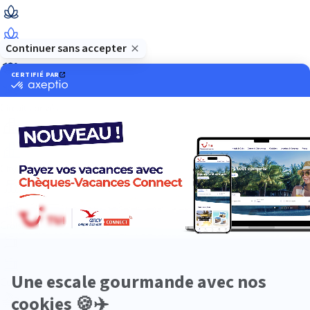
Bien-être
Circuits privés
City Trips
Croisières
Culture