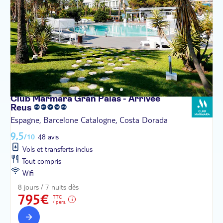
Club Marmara Gran Palas - Arrivée
Reus
Espagne, Barcelone Catalogne, Costa Dorada
9,5
/10
48 avis
Vols et transferts inclus
Tout compris
Wifi
8 jours / 7 nuits dès
795€
TTC
/ pers.