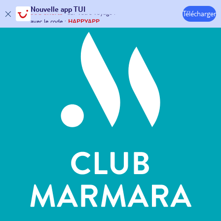
Hôtels & Clubs
Nouvelle
app TUI
Télécharger
30€ offerts*
sur votre
voyage !
avec le code :
HAPPYAPP