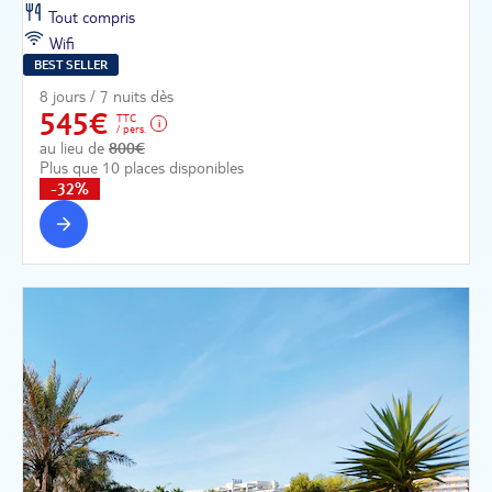
Tout compris
Wifi
BEST SELLER
8 jours / 7 nuits dès
545€
TTC
/ pers.
au lieu de
800€
Plus que 10 places disponibles
-32%