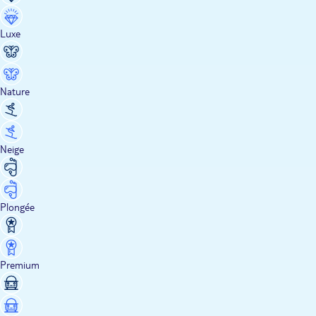
Luxe
Nature
Neige
Plongée
Premium