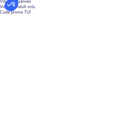
Villages vacances
Voyages Adult only
Code promo TUI