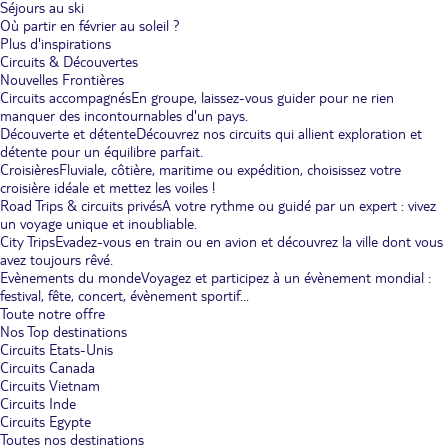
Séjours au ski
Où partir en février au soleil ?
Plus d'inspirations
Circuits & Découvertes
Nouvelles Frontières
Circuits accompagnés
En groupe, laissez-vous guider pour ne rien
manquer des incontournables d'un pays.
Découverte et détente
Découvrez nos circuits qui allient exploration et
détente pour un équilibre parfait.
Croisières
Fluviale, côtière, maritime ou expédition, choisissez votre
croisière idéale et mettez les voiles !
Road Trips & circuits privés
A votre rythme ou guidé par un expert : vivez
un voyage unique et inoubliable.
City Trips
Evadez-vous en train ou en avion et découvrez la ville dont vous
avez toujours rêvé.
Evènements du monde
Voyagez et participez à un évènement mondial :
festival, fête, concert, évènement sportif...
Toute notre offre
Nos Top destinations
Circuits Etats-Unis
Circuits Canada
Circuits Vietnam
Circuits Inde
Circuits Egypte
Toutes nos destinations