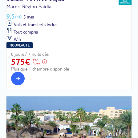
Maroc, Région Saïdia
9,5
/10
5 avis
Vols et transferts inclus
Tout compris
Wifi
NOUVEAUTÉ
8 jours / 7 nuits dès
575€
TTC
/ pers.
Plus que 1 chambre disponible