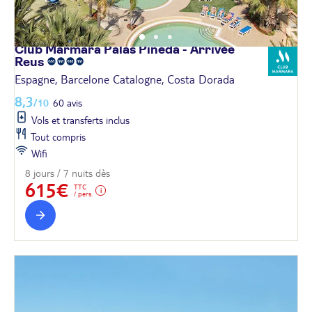
Club Marmara Palas Pineda - Arrivée
Reus
Espagne, Barcelone Catalogne, Costa Dorada
8,3
/10
60 avis
Vols et transferts inclus
Tout compris
Wifi
8 jours / 7 nuits dès
615€
TTC
/ pers.