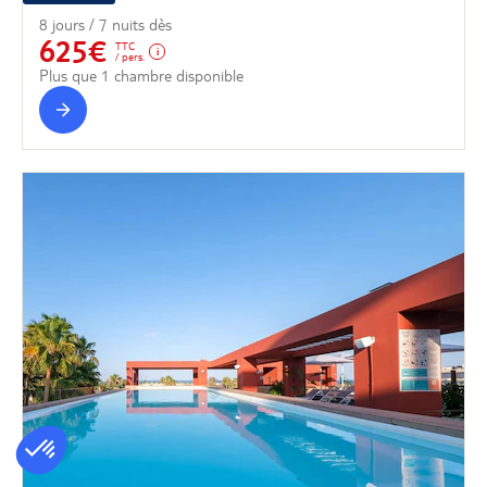
8 jours / 7 nuits dès
625€
TTC
/ pers.
Plus que 1 chambre disponible