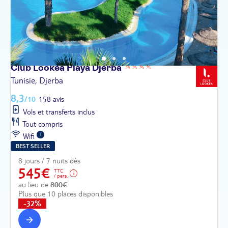
Club Lookéa Playa
Djerba
Tunisie, Djerba
8,3
/10
158 avis
Vols et transferts inclus
Tout compris
Wifi
BEST SELLER
8 jours / 7 nuits dès
545€
TTC
/ pers.
au lieu de
800€
Plus que 10 places disponibles
-32%