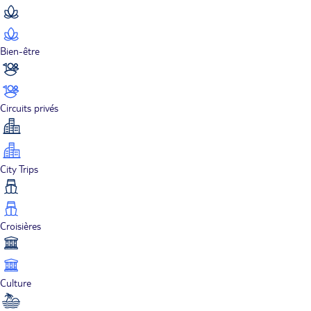
Bien-être
Circuits privés
City Trips
Croisières
Culture