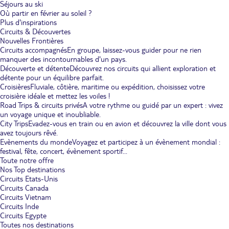
Séjours au ski
Où partir en février au soleil ?
Plus d'inspirations
Circuits & Découvertes
Nouvelles Frontières
Circuits accompagnés
En groupe, laissez-vous guider pour ne rien
manquer des incontournables d'un pays.
Découverte et détente
Découvrez nos circuits qui allient exploration et
détente pour un équilibre parfait.
Croisières
Fluviale, côtière, maritime ou expédition, choisissez votre
croisière idéale et mettez les voiles !
Road Trips & circuits privés
A votre rythme ou guidé par un expert : vivez
un voyage unique et inoubliable.
City Trips
Evadez-vous en train ou en avion et découvrez la ville dont vous
avez toujours rêvé.
Evènements du monde
Voyagez et participez à un évènement mondial :
festival, fête, concert, évènement sportif...
Toute notre offre
Nos Top destinations
Circuits Etats-Unis
Circuits Canada
Circuits Vietnam
Circuits Inde
Circuits Egypte
Toutes nos destinations