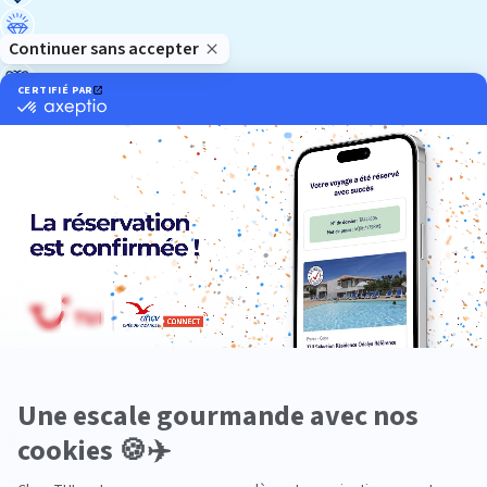
Luxe
Nature
Neige
Plongée
Premium