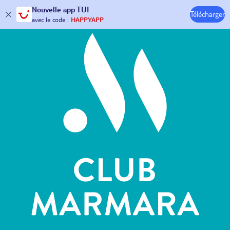
Hôtels & Clubs
Nouvelle
app TUI
Télécharger
30€ offerts*
sur votre
voyage !
avec le code :
HAPPYAPP