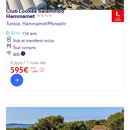
Club Lookéa Salammbô
Hammamet
Tunisie, Hammamet/Monastir
8,9
/10
136 avis
Vols et transferts inclus
Tout compris
Wifi
8 jours / 7 nuits dès
595€
TTC
/ pers.