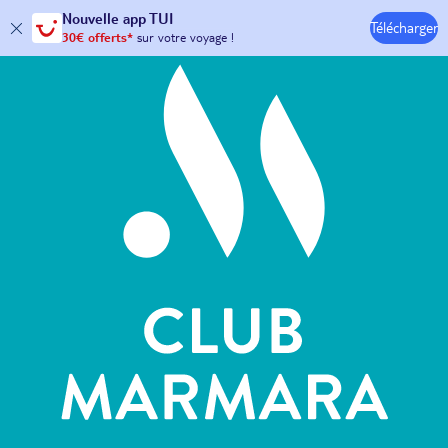
Hôtels & Clubs
Nouvelle
app TUI
Télécharger
30€ offerts*
sur votre
voyage !
avec le code :
HAPPYAPP