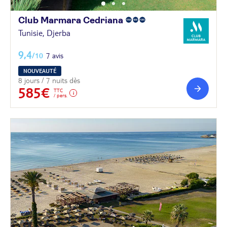
Club Marmara
Cedriana
Tunisie, Djerba
9,4
/10
7 avis
NOUVEAUTÉ
8 jours / 7 nuits dès
585€
TTC
/ pers.