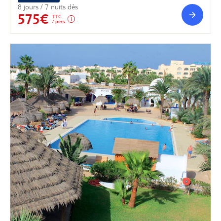
8 jours / 7 nuits dès
575€
TTC
/ pers.