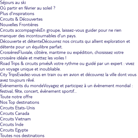
Séjours au ski
Où partir en février au soleil ?
Plus d'inspirations
Circuits & Découvertes
Nouvelles Frontières
Circuits accompagnés
En groupe, laissez-vous guider pour ne rien
manquer des incontournables d'un pays.
Découverte et détente
Découvrez nos circuits qui allient exploration et
détente pour un équilibre parfait.
Croisières
Fluviale, côtière, maritime ou expédition, choisissez votre
croisière idéale et mettez les voiles !
Road Trips & circuits privés
A votre rythme ou guidé par un expert : vivez
un voyage unique et inoubliable.
City Trips
Evadez-vous en train ou en avion et découvrez la ville dont vous
avez toujours rêvé.
Evènements du monde
Voyagez et participez à un évènement mondial :
festival, fête, concert, évènement sportif...
Toute notre offre
Nos Top destinations
Circuits Etats-Unis
Circuits Canada
Circuits Vietnam
Circuits Inde
Circuits Egypte
Toutes nos destinations