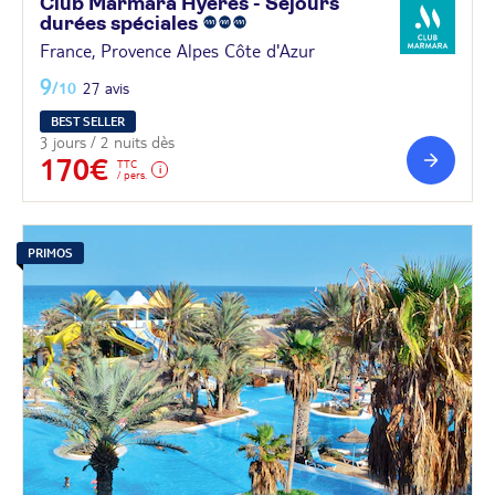
Club Marmara Hyères - Séjours
durées
spéciales
France, Provence Alpes Côte d'Azur
9
/10
27 avis
BEST SELLER
3 jours / 2 nuits dès
170€
TTC
/ pers.
PRIMOS