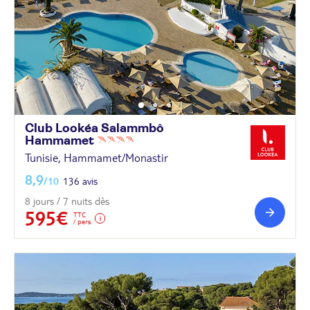
Club Lookéa Salammbô
Hammamet
Tunisie, Hammamet/Monastir
8,9
/10
136 avis
8 jours / 7 nuits dès
595€
TTC
/ pers.