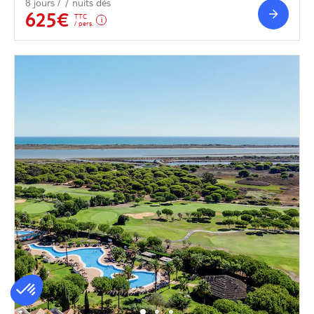
8 jours / 7 nuits dès
625€
TTC
/ pers.