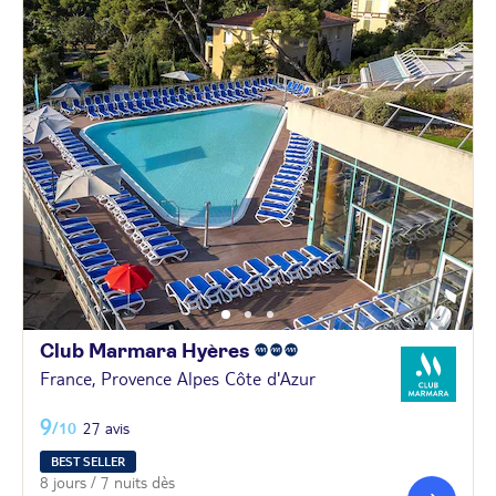
Club Marmara
Hyères
France, Provence Alpes Côte d'Azur
9
/10
27 avis
BEST SELLER
8 jours / 7 nuits dès