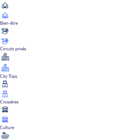
Bien-être
Circuits privés
City Trips
Croisières
Culture