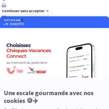
Luxe
Nature
Neige
Plongée
Premium