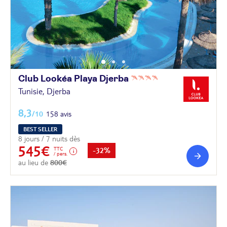
Club Lookéa Playa
Djerba
Tunisie, Djerba
8,3
/10
158 avis
BEST SELLER
8 jours / 7 nuits dès
545€
TTC
-32%
/ pers.
au lieu de
800€