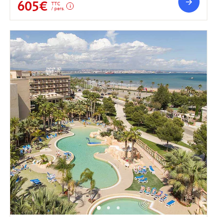
605€
TTC
/ pers.