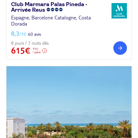
Club Marmara Palas Pineda -
Arrivée
Reus
Espagne, Barcelone Catalogne, Costa
Dorada
8,3
/10
60 avis
8 jours / 7 nuits dès
615€
TTC
/ pers.