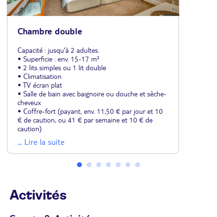
Chambre double
Capacité : jusqu'à 2 adultes.
• Superficie : env. 15-17 m²
• 2 lits simples ou 1 lit double
• Climatisation
• TV écran plat
• Salle de bain avec baignoire ou douche et sèche-
cheveux
• Coffre-fort (payant, env. 11,50 € par jour et 10
€ de caution, ou 41 € par semaine et 10 € de
caution)
• Possibilité de location de mini-réfrigérateur
... Lire la suite
(payant, env. 13 € par jour ou 54,50 € par
semaine)
• Wifi
Activités