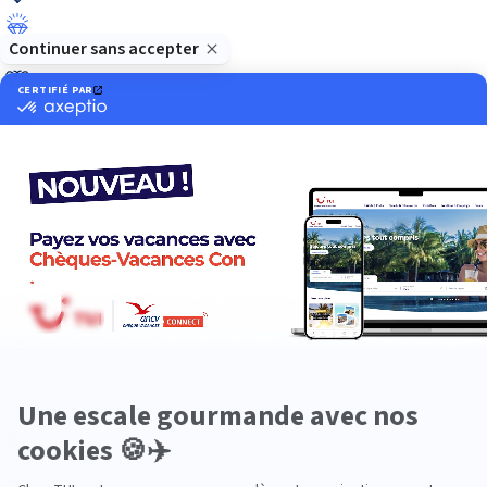
Luxe
Nature
Neige
Plongée
Premium