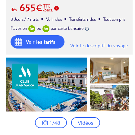
655€
TTC
dès
/pers.
8 Jours / 7 nuits
Vol inclus
Transferts inclus
Tout compris
Payez en
ou
par carte bancaire
Voir les tarifs
Voir le descriptif du voyage
1/48
Vidéos