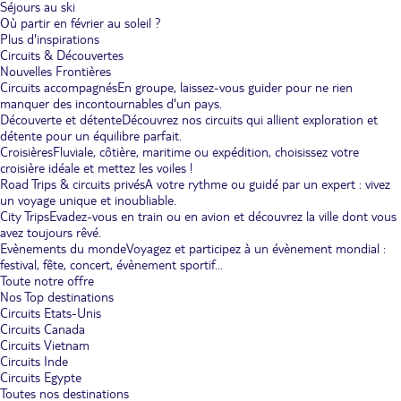
Séjours au ski
Où partir en février au soleil ?
Plus d'inspirations
Circuits & Découvertes
Nouvelles Frontières
Circuits accompagnés
En groupe, laissez-vous guider pour ne rien
manquer des incontournables d'un pays.
Découverte et détente
Découvrez nos circuits qui allient exploration et
détente pour un équilibre parfait.
Croisières
Fluviale, côtière, maritime ou expédition, choisissez votre
croisière idéale et mettez les voiles !
Road Trips & circuits privés
A votre rythme ou guidé par un expert : vivez
un voyage unique et inoubliable.
City Trips
Evadez-vous en train ou en avion et découvrez la ville dont vous
avez toujours rêvé.
Evènements du monde
Voyagez et participez à un évènement mondial :
festival, fête, concert, évènement sportif...
Toute notre offre
Nos Top destinations
Circuits Etats-Unis
Circuits Canada
Circuits Vietnam
Circuits Inde
Circuits Egypte
Toutes nos destinations