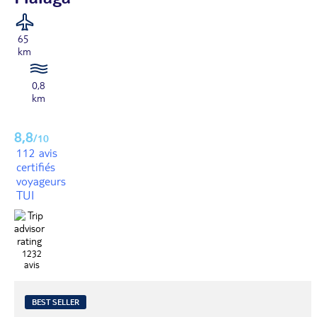
65
km
0,8
km
8,8
/10
112 avis
certifiés
voyageurs
TUI
1232
avis
BEST SELLER