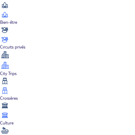
Bien-être
Circuits privés
City Trips
Croisières
Culture