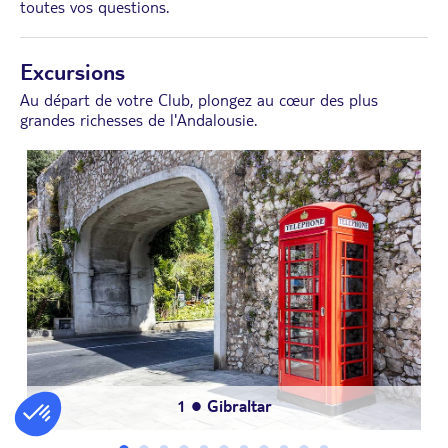
toutes vos questions.
Excursions
Au départ de votre Club, plongez au cœur des plus
grandes richesses de l'Andalousie.
11
4
8
● Andalousie authentique en 4 x 4
10
● Cordoue culturelle à la journée
● Mini-croisière à la Costa del Sol
● Málaga : culture et saveurs
3
7
9
2
● Mijas Authentique
● Caminito Del Rey
● Nerja & Frigiliana
● Visite de Ronda
6
1
5
● Flamenco
● Gibraltar
● Séville