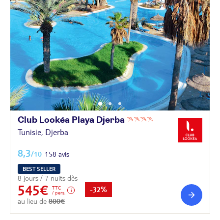
Club Lookéa Playa
Djerba
Tunisie, Djerba
8,3
/10
158 avis
BEST SELLER
8 jours / 7 nuits dès
545€
TTC
-32%
/ pers.
au lieu de
800€