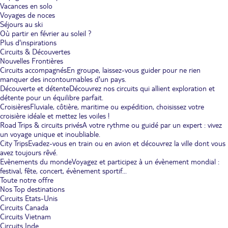
Vacances en solo
Voyages de noces
Séjours au ski
Où partir en février au soleil ?
Plus d'inspirations
Circuits & Découvertes
Nouvelles Frontières
Circuits accompagnés
En groupe, laissez-vous guider pour ne rien
manquer des incontournables d'un pays.
Découverte et détente
Découvrez nos circuits qui allient exploration et
détente pour un équilibre parfait.
Croisières
Fluviale, côtière, maritime ou expédition, choisissez votre
croisière idéale et mettez les voiles !
Road Trips & circuits privés
A votre rythme ou guidé par un expert : vivez
un voyage unique et inoubliable.
City Trips
Evadez-vous en train ou en avion et découvrez la ville dont vous
avez toujours rêvé.
Evènements du monde
Voyagez et participez à un évènement mondial :
festival, fête, concert, évènement sportif...
Toute notre offre
Nos Top destinations
Circuits Etats-Unis
Circuits Canada
Circuits Vietnam
Circuits Inde