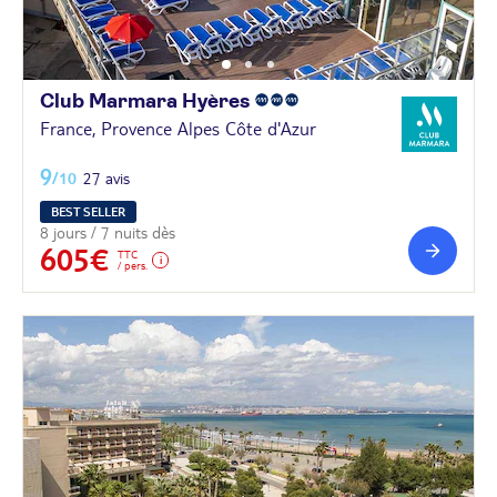
Club Marmara
Hyères
France, Provence Alpes Côte d'Azur
9
/10
27 avis
BEST SELLER
8 jours / 7 nuits dès
605€
TTC
/ pers.