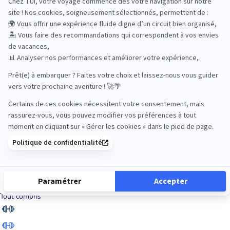
Road Trips
Safari
Sénior
Tennis
Tout compris