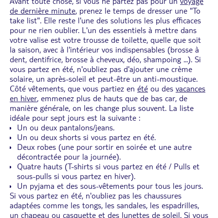
Avant toute chose, si vous ne partez pas pour un
voyage
de dernière minute
, prenez le temps de dresser une "To
take list". Elle reste l'une des solutions les plus efficaces
pour ne rien oublier. L'un des essentiels à mettre dans
votre valise est votre trousse de toilette, quelle que soit
la saison, avec à l'intérieur vos indispensables (brosse à
dent, dentifrice, brosse à cheveux, déo, shampoing ...). Si
vous partez en été, n'oubliez pas d'ajouter une crème
solaire, un après-soleil et peut-être un anti-moustique.
Côté vêtements, que vous partiez en
été
ou des
vacances
en hiver
, emmenez plus de hauts que de bas car, de
manière générale, on les change plus souvent. La liste
idéale pour sept jours est la suivante :
Un ou deux pantalons/jeans.
Un ou deux shorts si vous partez en été.
Deux robes (une pour sortir en soirée et une autre
décontractée pour la journée).
Quatre hauts (T-shirts si vous partez en été / Pulls et
sous-pulls si vous partez en hiver).
Un pyjama et des sous-vêtements pour tous les jours.
Si vous partez en été, n'oubliez pas les chaussures
adaptées comme les tongs, les sandales, les espadrilles,
un chapeau ou casquette et des lunettes de soleil. Si vous