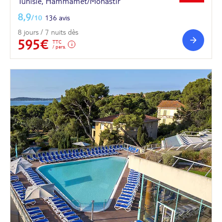
Tunisie, Hammamet/Monastir
8,9
/10
136 avis
8 jours / 7 nuits dès
595€
TTC
/ pers.