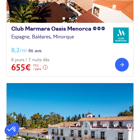
Club Marmara Oasis
Menorca
Espagne, Baléares, Minorque
8,2
/10
86 avis
8 jours / 7 nuits dès
655€
TTC
/ pers.