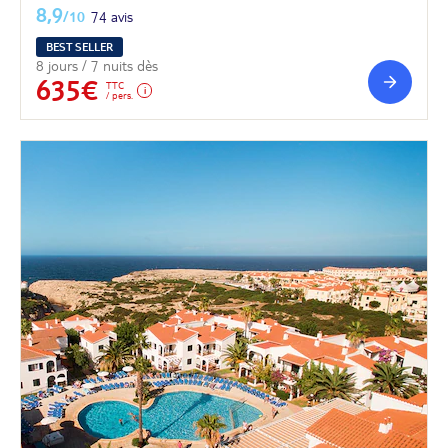
8,9
/10
74 avis
BEST SELLER
8 jours / 7 nuits dès
635€
TTC
/ pers.