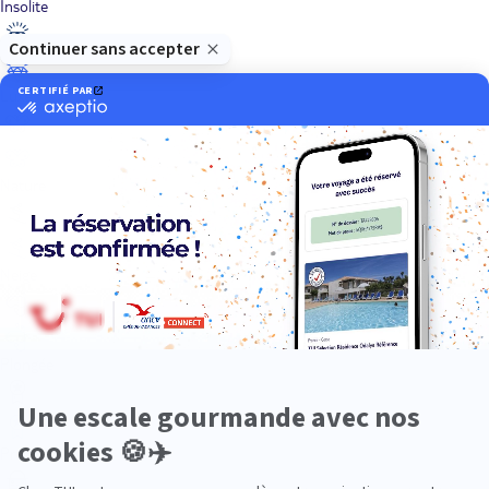
Insolite
Luxe
Nature
Neige
Plongée
Premium