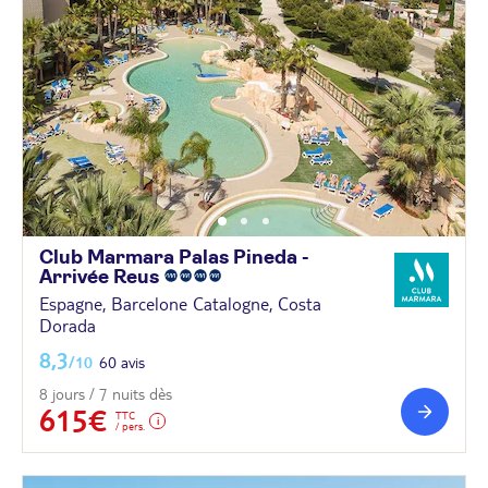
Club Marmara Palas Pineda -
Arrivée
Reus
Espagne, Barcelone Catalogne, Costa
Dorada
8,3
/10
60 avis
8 jours / 7 nuits dès
615€
TTC
/ pers.