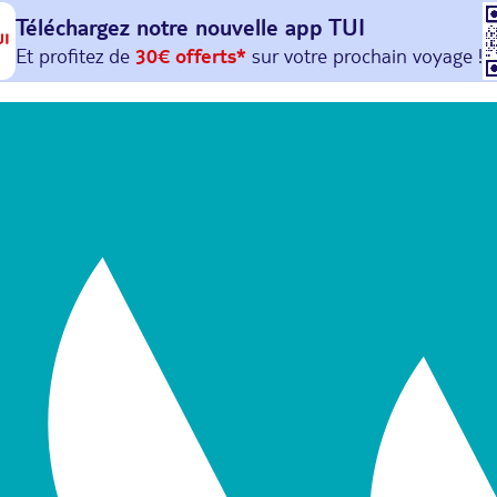
Téléchargez notre nouvelle
app TUI
Et profitez de
30€ offerts*
sur votre
prochain
voyage !
avec le code :
HAPPYAPP