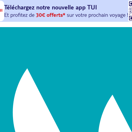
Téléchargez notre nouvelle
app TUI
Et profitez de
30€ offerts*
sur votre
prochain
voyage !
avec le code :
HAPPYAPP