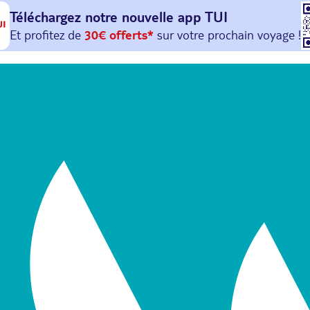
Téléchargez notre nouvelle
app TUI
Et profitez de
30€ offerts*
sur votre
prochain
voyage !
avec le code :
HAPPYAPP