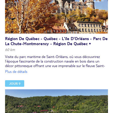
la réserve faunique des Laurentides.
Dîner.
Installation à l'hôtel pour 2 nuits.
Région De Québec - Québec - L'ïle D'Orléans - Parc De
La Chute-Montmorency - Région De Québec •
60 km
Visite du parc maritime de Saint-Orléans, où vous découvrirez
l’époque fascinante de la construction navale en bois dans un
décor pittoresque offrant une vue imprenable sur le fleuve Saint-
Laurent et la Rive-Sud de Québec.
Plus de détails
Déjeuner pique-nique sur l'Île d'Orléans.
Découverte de l'Île d'Orléans, ses paysages champêtres, respirer
JOUR 9
l'air marin et aller à la rencontre des communautés de ses 6
charmants villages, presque tous classés parmi les plus beaux du
Québec. Avec ses maisons ancestrales datant du 17e siècle,
Vous ferez un arrêt époustouflant au parc de la Chute-
Montmorency, une fois et demie plus haute que les chutes du
Niagara, et pour terminer cette journée de découverte, visite
guidée de Québec, en compagnie d’un guide local costumé.