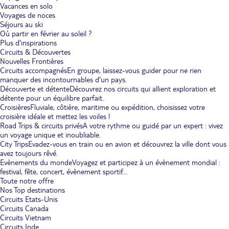
Vacances en solo
Voyages de noces
Séjours au ski
Où partir en février au soleil ?
Plus d'inspirations
Circuits & Découvertes
Nouvelles Frontières
Circuits accompagnés
En groupe, laissez-vous guider pour ne rien
manquer des incontournables d'un pays.
Découverte et détente
Découvrez nos circuits qui allient exploration et
détente pour un équilibre parfait.
Croisières
Fluviale, côtière, maritime ou expédition, choisissez votre
croisière idéale et mettez les voiles !
Road Trips & circuits privés
A votre rythme ou guidé par un expert : vivez
un voyage unique et inoubliable.
City Trips
Evadez-vous en train ou en avion et découvrez la ville dont vous
avez toujours rêvé.
Evènements du monde
Voyagez et participez à un évènement mondial :
festival, fête, concert, évènement sportif...
Toute notre offre
Nos Top destinations
Circuits Etats-Unis
Circuits Canada
Circuits Vietnam
Circuits Inde