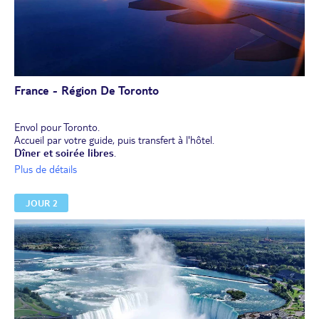
France - Région De Toronto
Envol pour Toronto.
Accueil par votre guide, puis transfert à l'hôtel.
Dîner et soirée libres
.
Nuit à l'hôtel.
Plus de détails
JOUR 2