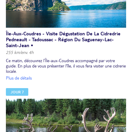
Dîner et nuit à l'hôtel.
Île-Aux-Coudres - Visite Dégustation De La Cidredrie
Pedneault - Tadoussac - Région Du Saguenay-Lac-
Saint-Jean •
255 km/env. 4h
Ce matin, découvrez l’Île-aux-Coudres accompagné par votre
guide. En plus de vous présenter l'île, il vous fera visiter une cidrerie
locale.
La dégustation en fin de visite est, bien entendu, incluse !
Plus de détails
Départ vers Tadoussac,
Déjeuner libre
.
JOUR 7
Profitez de quelques heures de temps libre pour découvrir ce
charmant village.
En option à réserver et à régler sur place :
embarquez pour une croisière d'observation des baleines.
Si vous n'optez pas pour la croisière, profitez-en pour visiter le
centre d'interprétation des mammifères marins, qui propose une
exposition permanente sur les baleines du Saint-Laurent et la