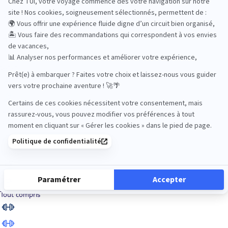
Road Trips
Safari
Sénior
Tennis
Tout compris