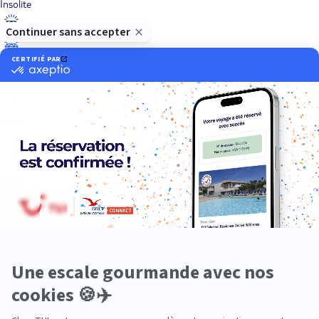
Insolite
Luxe
Nature
Neige
Plongée
Premium