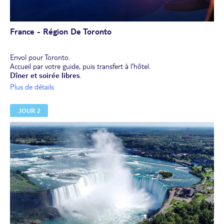
France - Région De Toronto
Envol pour Toronto.
Accueil par votre guide, puis transfert à l'hôtel.
Dîner et soirée libres
.
Nuit à l'hôtel.
Plus de détails
JOUR 2