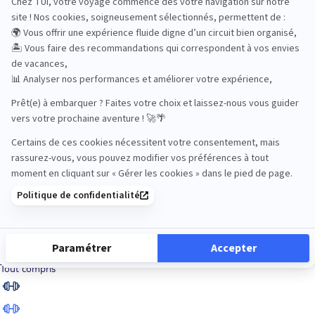
Road Trips
Safari
Sénior
Tennis
Tout compris