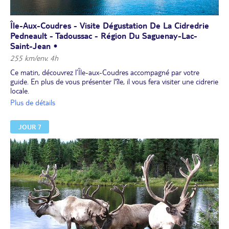
Île-Aux-Coudres - Visite Dégustation De La Cidredrie
Pedneault - Tadoussac - Région Du Saguenay-Lac-
Saint-Jean •
255 km/env. 4h
Ce matin, découvrez l’Île-aux-Coudres accompagné par votre
guide. En plus de vous présenter l'île, il vous fera visiter une cidrerie
locale.
La dégustation en fin de visite est, bien entendu, incluse !
Plus de détails
Départ vers Tadoussac,
Déjeuner libre
.
JOUR 7
Profitez de quelques heures de temps libre pour découvrir ce
charmant village.
En option à réserver et à régler sur place :
embarquez pour une croisière d'observation des baleines.
Si vous n'optez pas pour la croisière, profitez-en pour visiter le
centre d'interprétation des mammifères marins, qui propose une
exposition permanente sur les baleines du Saint-Laurent et la
recherche scientifique qui les entoure. C'est le musée le plus
populaire de la région.