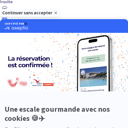
Insolite
Luxe
Nature
Neige
Plongée
Premium