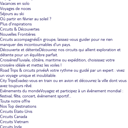
Vacances en solo
Voyages de noces
Séjours au ski
Où partir en février au soleil ?
Plus d'inspirations
Circuits & Découvertes
Nouvelles Frontières
Circuits accompagnés
En groupe, laissez-vous guider pour ne rien
manquer des incontournables d'un pays.
Découverte et détente
Découvrez nos circuits qui allient exploration et
détente pour un équilibre parfait.
Croisières
Fluviale, côtière, maritime ou expédition, choisissez votre
croisière idéale et mettez les voiles !
Road Trips & circuits privés
A votre rythme ou guidé par un expert : vivez
un voyage unique et inoubliable.
City Trips
Evadez-vous en train ou en avion et découvrez la ville dont vous
avez toujours rêvé.
Evènements du monde
Voyagez et participez à un évènement mondial :
festival, fête, concert, évènement sportif...
Toute notre offre
Nos Top destinations
Circuits Etats-Unis
Circuits Canada
Circuits Vietnam
Circuits Inde