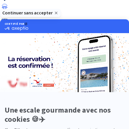
Luxe
Nature
Neige
Plongée
Premium