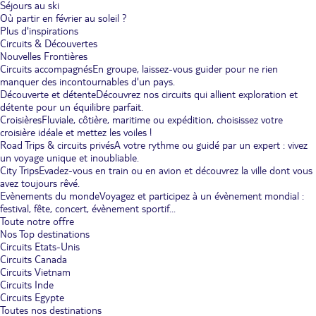
Séjours au ski
Où partir en février au soleil ?
Plus d'inspirations
Circuits & Découvertes
Nouvelles Frontières
Circuits accompagnés
En groupe, laissez-vous guider pour ne rien
manquer des incontournables d'un pays.
Découverte et détente
Découvrez nos circuits qui allient exploration et
détente pour un équilibre parfait.
Croisières
Fluviale, côtière, maritime ou expédition, choisissez votre
croisière idéale et mettez les voiles !
Road Trips & circuits privés
A votre rythme ou guidé par un expert : vivez
un voyage unique et inoubliable.
City Trips
Evadez-vous en train ou en avion et découvrez la ville dont vous
avez toujours rêvé.
Evènements du monde
Voyagez et participez à un évènement mondial :
festival, fête, concert, évènement sportif...
Toute notre offre
Nos Top destinations
Circuits Etats-Unis
Circuits Canada
Circuits Vietnam
Circuits Inde
Circuits Egypte
Toutes nos destinations