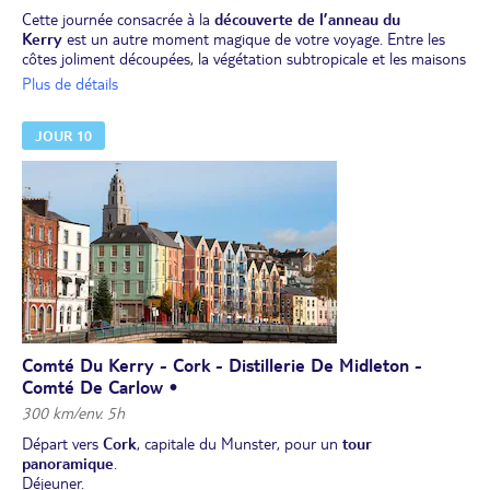
Cette journée consacrée à la
découverte de l’anneau du
Kerry
est un autre moment magique de votre voyage. Entre les
côtes joliment découpées, la végétation subtropicale et les maisons
aux couleurs vives visibles à Sneem, c’est une grande diversité de
Plus de détails
paysages qui vous attend tout au long du parcours.
Déjeuner.
JOUR 10
Après le repas, vous traverserez le
Parc National de Killarney
et
vous promènerez dans
les jardins de Muckross
, avant de
regagner votre hôtel.
Dîner. Nuit à l'hôtel.
Comté Du Kerry - Cork - Distillerie De Midleton -
Comté De Carlow •
300 km/env. 5h
Départ vers
Cork
, capitale du Munster, pour un
tour
panoramique
.
Déjeuner.