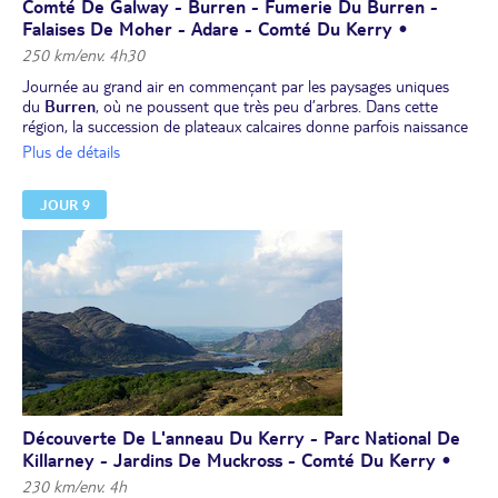
Comté De Galway - Burren - Fumerie Du Burren -
Falaises De Moher - Adare - Comté Du Kerry •
250 km/env. 4h30
Journée au grand air en commençant par les paysages uniques
du
Burren
, où ne poussent que très peu d’arbres. Dans cette
région, la succession de plateaux calcaires donne parfois naissance
à des paysages quasi lunaires. Visite du centre des visiteurs
Plus de détails
du
Burren Smokehouse
pour découvrir un mini-parcours
alimentaire. Au programme : dégustation de saumon fumé,
JOUR 9
démonstration du processus de fumage et un voyage interactif
dans le temps en suivant le légendaire saumon de la connaissance,
aussi connu sous le nom de saumon de la sagesse ou “bradán
feasa” en gaélique. Puis, arrêt aux
falaises de Moher,
un
gigantesque soulèvement de 200 m de haut sur 8 km de long qui
fait face à la mer.
Déjeuner.
Après le repas, départ pour le Kerry. Arrêt au petit village d’Adare
avec ses maisons aux toits de chaume, et ses petits jardins cosy.
Installation pour 2 nuits dans le comté du Kerry.
Dîner. Nuit à l'hôtel.
Découverte De L'anneau Du Kerry - Parc National De
Killarney - Jardins De Muckross - Comté Du Kerry •
230 km/env. 4h