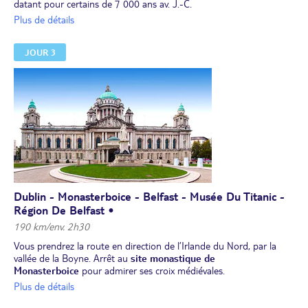
datant pour certains de 7 000 ans av. J.-C.
Déjeuner libre.
Plus de détails
Balade dans le quartier de Temple Bar
et temps libre pour
parfaire votre découverte de Dublin en toute autonomie. Si vous le
JOUR 3
désirez,
v
isite du musée de l'émigration irlandaise EPIC Ireland, à partir de
26 €/adulte, en option, à réserver et à régler avant le départ.
Dîner libre.
Possibilité d'assister à une soirée traditionnelle irlandaise, à partir
de 99 €/personne, en option, à réserver et à régler avant départ.
Nuit à l’hôtel.
Dublin - Monasterboice - Belfast - Musée Du Titanic -
Région De Belfast •
190 km/env. 2h30
Vous prendrez la route en direction de l’Irlande du Nord, par la
vallée de la Boyne. Arrêt au
site monastique de
Monasterboice
pour admirer ses croix médiévales.
Déjeuner.
Plus de détails
Passage de la frontière et route vers la capitale de l’Irlande du
Nord,
Belfast. Tour panoramique de la ville
et
visite du musée