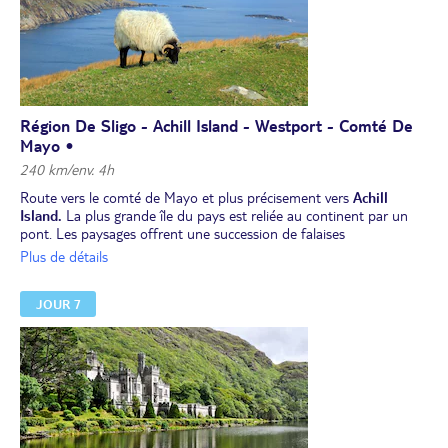
Région De Sligo - Achill Island - Westport - Comté De
Mayo •
240 km/env. 4h
Route vers le comté de Mayo et plus précisement vers
Achill
Island.
La plus grande île du pays est reliée au continent par un
pont. Les paysages offrent une succession de falaises
spectaculaires et de baies sablonneuses. Il n’est pas rare de croiser
Plus de détails
des moutons qui restent en équilibre le long des précipices.
Déjeuner.
JOUR 7
Poursuite vers
Westport, charmante petite ville historique
, puis
temps libre pour déambuler à travers ses rues colorées et ses
places animées.
Dîner et nuit dans le comté de Mayo.