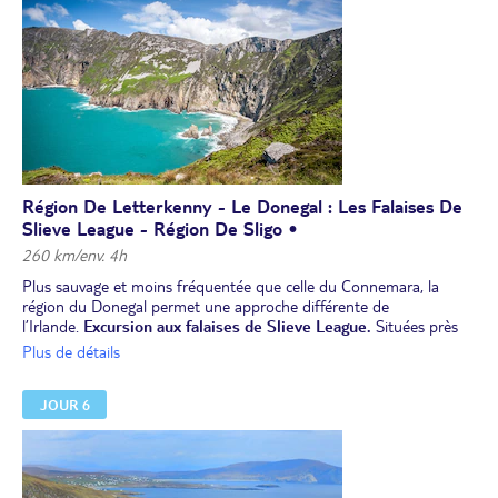
Dîner et nuit dans la région de Letterkenny.
Région De Letterkenny - Le Donegal : Les Falaises De
Slieve League - Région De Sligo •
260 km/env. 4h
Plus sauvage et moins fréquentée que celle du Connemara, la
région du Donegal permet une approche différente de
l’Irlande.
Excursion aux falaises de Slieve League.
Situées près
de Glencolumbcille, à l’ouest du comté de Donegal, elles sont
Plus de détails
parmi les plus belles falaises marines du monde et sont les
deuxièmes plus hautes d'Europe (601 mètres). Le tour en minibus
JOUR 6
vous permettra de profiter des plus beaux points de vue et vous
apprendra l’histoire et la culture de cette région.
Déjeuner.
Continuation vers Sligo.
Dîner et nuit dans la région de Sligo.