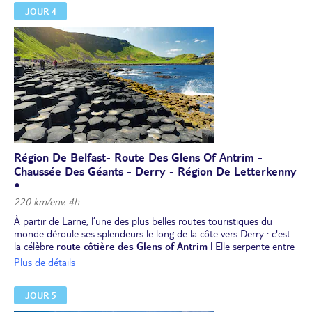
JOUR 4
dédié au Titanic
.
Dîner puis nuit à dans la région de Belfast.
Région De Belfast- Route Des Glens Of Antrim -
Chaussée Des Géants - Derry - Région De Letterkenny
•
220 km/env. 4h
À partir de Larne, l’une des plus belles routes touristiques du
monde déroule ses splendeurs le long de la côte vers Derry : c'est
la célèbre
route côtière des Glens of Antrim
! Elle serpente entre
la mer, les vallons ou les hautes terres de landes et de tourbières.
Plus de détails
Déjeuner.
L’après-midi,
visite de la chaussée des Géants et de son centre
JOUR 5
interactif
qui vous plonge au cœur d’une éruption volcanique.
Arrivée à
Derry
et
petit tour pédestre de la ville.