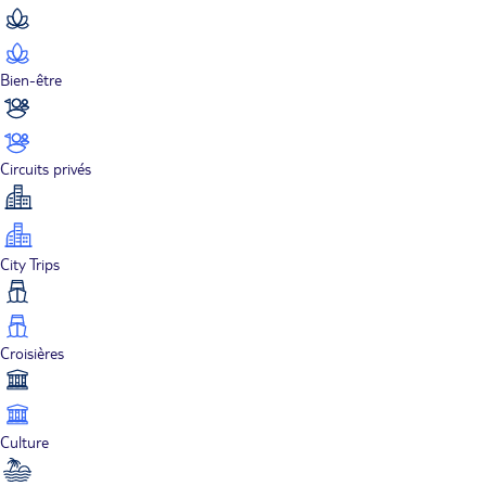
Bien-être
Circuits privés
City Trips
Croisières
Culture