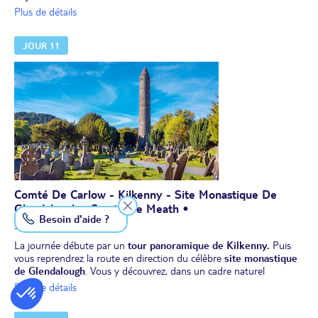
Découverte de la fabrication du whiskey
à la distillerie de
Plus de détails
Midleton, suivie d'une dégustation.
Vous reprendrez ensuite la route vers Carlow, en traversant des
JOUR 11
paysages variés et des villages pittoresques.
Dîner puis nuit dans le comté de Carlow.
Comté De Carlow - Kilkenny - Site Monastique De
Glendalough - Comté De Meath •
Besoin d'aide ?
210 km/env. 3h
La journée débute par un
tour panoramique de Kilkenny.
Puis
vous reprendrez la route en direction du célèbre
site monastique
de Glendalough
. Vous y découvrez, dans un cadre naturel
magnifique, une tour ronde de 34 m de haut ainsi que les ruines
Plus de détails
de plusieurs églises.
Déjeuner.