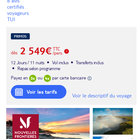
8 avis
certifiés
voyageurs
TUI
PRIMOS
2 549€
TTC
dès
/pers.
12 Jours / 11 nuits
Vol inclus
Transferts inclus
Repas selon programme
Payez en
ou
par carte bancaire
Voir les tarifs
Voir le descriptif du voyage