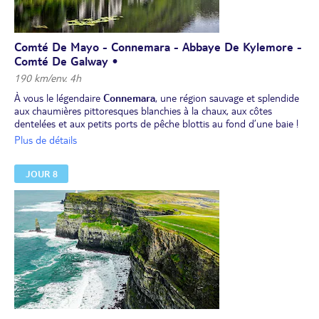
Comté De Mayo - Connemara - Abbaye De Kylemore -
Comté De Galway •
190 km/env. 4h
À vous le légendaire
Connemara
, une région sauvage et splendide
aux chaumières pittoresques blanchies à la chaux, aux côtes
dentelées et aux petits ports de pêche blottis au fond d’une baie !
Visite de
l’abbaye bénédictine de Kylemore.
Nous vous
Plus de détails
proposons durant votre visite une pause gourmande irlandaise à
l'abbaye, à partir de 12 €/personne, en option, à réserver et à
JOUR 8
régler avant départ.
Déjeuner en cours de route.
Tour pédestre de Galway
.
Dîner et nuit dans le comté de Galway.