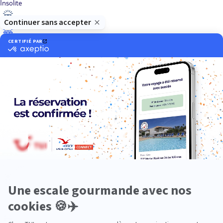
Insolite
Luxe
Nature
Neige
Plongée
Premium