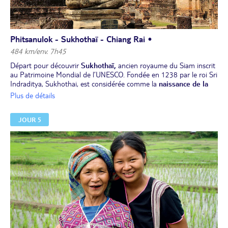
Phitsanulok - Sukhothaï - Chiang Rai •
484 km/env. 7h45
Départ pour découvrir
Sukhothaï,
ancien royaume du Siam inscrit
au Patrimoine Mondial de l’UNESCO. Fondée en 1238 par le roi Sri
Indraditya, Sukhothai, est considérée comme la
naissance de la
civilisation thaïlandaise.
Ce premier royaume thaïlandais a vu
Plus de détails
l'émergence de l'art, de l'architecture et de la culture thaïlandaises,
avec des monuments emblématiques. Le
Wat Mahathat
(temple
JOUR 5
de la Grande Relique) est l'édifice le plus important du parc
historique. Il fut celui de la famille royale. Vous visiterez aussi le
Wat Sra Sri et le musée.
Déjeuner.
Route vers Chiang Rai, en passant par le grand lac Phayao. Arrivée
à Chiang Rai.
Installation à l’hôtel, dîner et nuit à Chiang Rai.