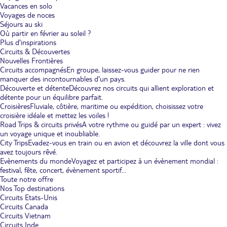
Vacances en solo
Voyages de noces
Séjours au ski
Où partir en février au soleil ?
Plus d'inspirations
Circuits & Découvertes
Nouvelles Frontières
Circuits accompagnés
En groupe, laissez-vous guider pour ne rien
manquer des incontournables d'un pays.
Découverte et détente
Découvrez nos circuits qui allient exploration et
détente pour un équilibre parfait.
Croisières
Fluviale, côtière, maritime ou expédition, choisissez votre
croisière idéale et mettez les voiles !
Road Trips & circuits privés
A votre rythme ou guidé par un expert : vivez
un voyage unique et inoubliable.
City Trips
Evadez-vous en train ou en avion et découvrez la ville dont vous
avez toujours rêvé.
Evènements du monde
Voyagez et participez à un évènement mondial :
festival, fête, concert, évènement sportif...
Toute notre offre
Nos Top destinations
Circuits Etats-Unis
Circuits Canada
Circuits Vietnam
Circuits Inde