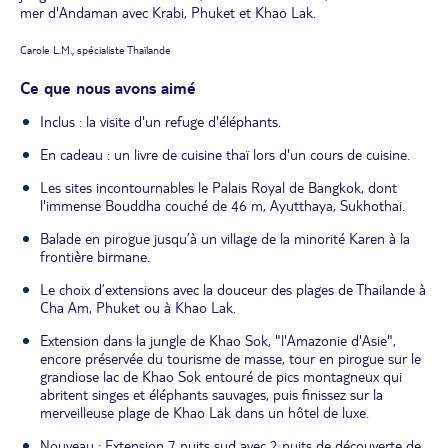
mer d'Andaman avec Krabi, Phuket et Khao Lak.
Carole L.M., spécialiste Thaïlande
Ce que nous avons aimé
Inclus : la visite d'un refuge d'éléphants.
En cadeau : un livre de cuisine thaï lors d'un cours de cuisine.
Les sites incontournables le Palais Royal de Bangkok, dont
l'immense Bouddha couché de 46 m, Ayutthaya, Sukhothai.
Balade en pirogue jusqu’à un village de la minorité Karen à la
frontière birmane.
Le choix d’extensions avec la douceur des plages de Thailande à
Cha Am, Phuket ou à Khao Lak.
Extension dans la jungle de Khao Sok, "l'Amazonie d'Asie",
encore préservée du tourisme de masse, tour en pirogue sur le
grandiose lac de Khao Sok entouré de pics montagneux qui
abritent singes et éléphants sauvages, puis finissez sur la
merveilleuse plage de Khao Lak dans un hôtel de luxe.
Nouveau : Extension 7 nuits sud avec 2 nuits de découverte de