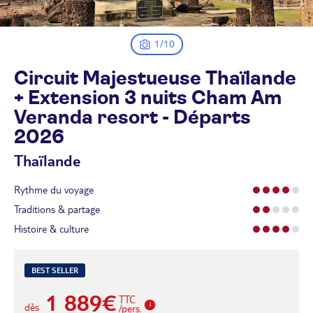
1/10
Circuit Majestueuse Thaïlande
+ Extension 3 nuits Cham Am
Veranda resort - Départs
2026
Thaïlande
Rythme du voyage
Traditions & partage
Histoire & culture
BEST SELLER
1 889€
TTC
dès
/pers.