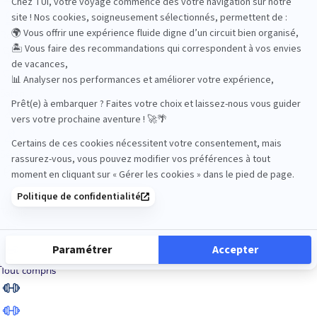
Road Trips
Safari
Sénior
Tennis
Tout compris