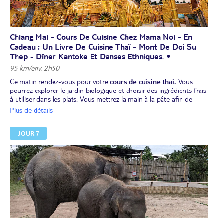
Chiang Mai - Cours De Cuisine Chez Mama Noi - En
Cadeau : Un Livre De Cuisine Thaï - Mont De Doi Su
Thep - Dîner Kantoke Et Danses Ethniques. •
95 km/env. 2h50
Ce matin rendez-vous pour votre
cours de cuisine thai.
Vous
pourrez explorer le jardin biologique et choisir des ingrédients frais
à utiliser dans les plats. Vous mettrez la main à la pâte afin de
concocter un plat classique ! Vous recevrez un petit livre de cuisine
Plus de détails
en français.
Déjeuner des recettes cuisinées.
JOUR 7
Visite d'un village d’artisans qui vous donnera l’occasion de faire
quelques achats (laque, soie, bijoux et ombrelles).
route vers le
mont Doi Su thep
par une très belle route traversant
une forêt tropicale dense. Visite du temple Phrathat Doi Suthep, le
plus sacré de tout le nord du pays. Votre guide vous en racontera
son histoire, notamment l’épisode de l’éléphant blanc. Vous
pourrez admirer son impressionnant "chedi", et ses magnifiques
peintures murales.
Dîner de
spécialités « kantoke » et spectacle de danses
ethniques.