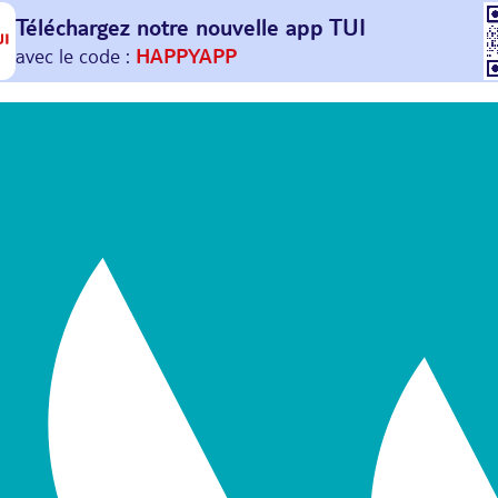
Téléchargez notre nouvelle
app TUI
Et profitez de
30€ offerts*
sur votre
prochain
voyage !
avec le code :
HAPPYAPP