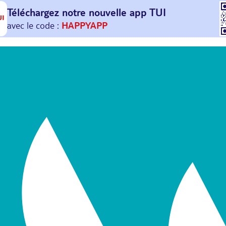
Téléchargez notre nouvelle
app TUI
Et profitez de
30€ offerts*
sur votre
prochain
voyage !
avec le code :
HAPPYAPP