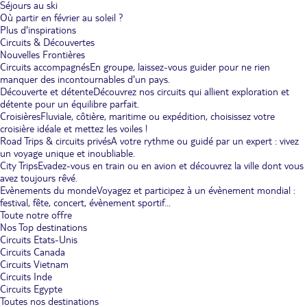
Séjours au ski
Où partir en février au soleil ?
Plus d'inspirations
Circuits & Découvertes
Nouvelles Frontières
Circuits accompagnés
En groupe, laissez-vous guider pour ne rien
manquer des incontournables d'un pays.
Découverte et détente
Découvrez nos circuits qui allient exploration et
détente pour un équilibre parfait.
Croisières
Fluviale, côtière, maritime ou expédition, choisissez votre
croisière idéale et mettez les voiles !
Road Trips & circuits privés
A votre rythme ou guidé par un expert : vivez
un voyage unique et inoubliable.
City Trips
Evadez-vous en train ou en avion et découvrez la ville dont vous
avez toujours rêvé.
Evènements du monde
Voyagez et participez à un évènement mondial :
festival, fête, concert, évènement sportif...
Toute notre offre
Nos Top destinations
Circuits Etats-Unis
Circuits Canada
Circuits Vietnam
Circuits Inde
Circuits Egypte
Toutes nos destinations