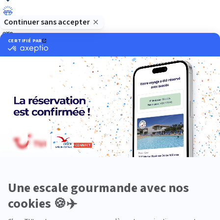
Luxe
Nature
Neige
Plongée
Premium