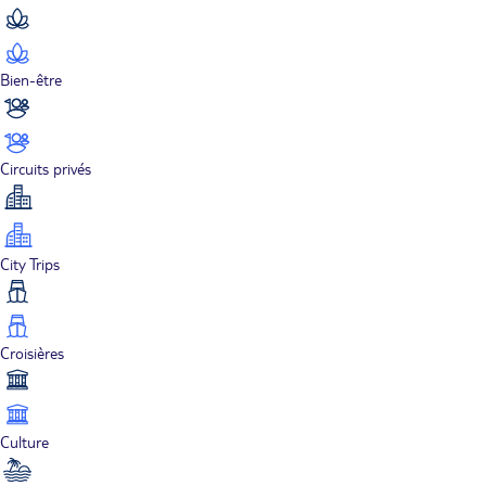
Bien-être
Circuits privés
City Trips
Croisières
Culture