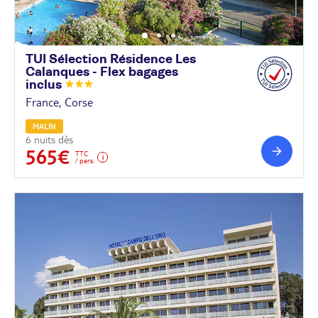
TUI Sélection Résidence Les
Calanques - Flex bagages
inclus
France, Corse
MALIN
6 nuits dès
565€
TTC
/ pers.