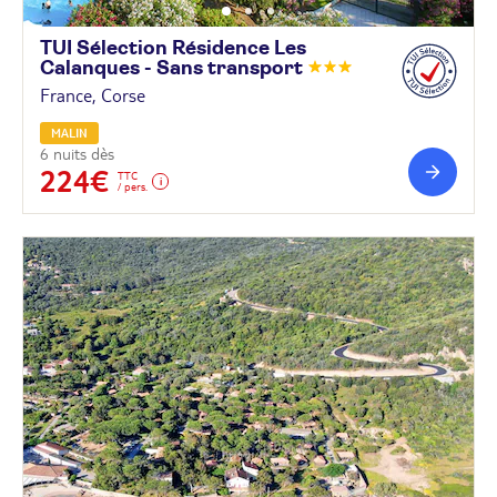
TUI Sélection Résidence Les
Calanques - Sans
transport
France, Corse
MALIN
6 nuits dès
224€
TTC
/ pers.