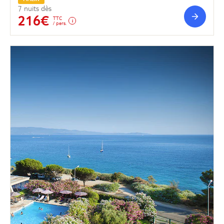
7 nuits dès
216€
TTC
/ pers.