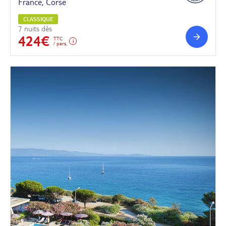
France, Corse
CLASSIQUE
7 nuits dès
424€
TTC
/ pers.