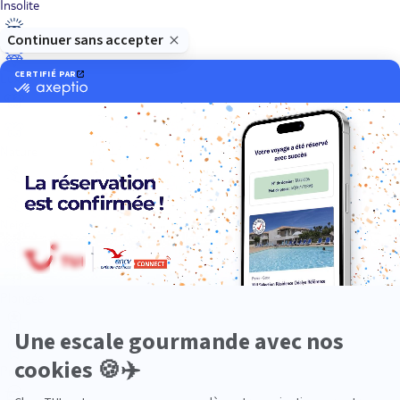
Insolite
Luxe
Nature
Neige
Plongée
Premium