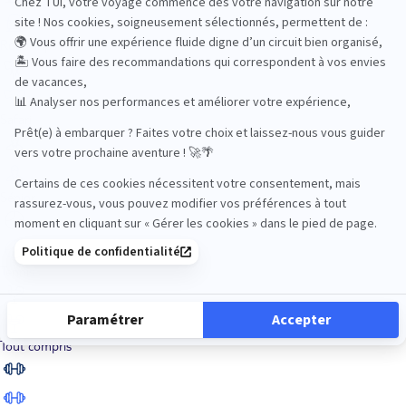
Road Trips
Safari
Sénior
Tennis
Tout compris