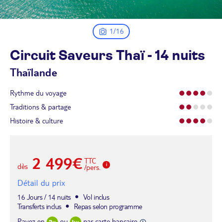
1/16
Circuit Saveurs Thaï - 14
nuits
Thaïlande
Rythme du voyage
Traditions & partage
Histoire & culture
2 499€
TTC
dès
/pers.
Détail du prix
16 Jours / 14 nuits
Vol inclus
Transferts inclus
Repas selon programme
Payez en
ou
par carte bancaire