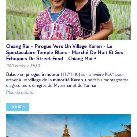
à Chiang Rai.
Installation à l’hôtel, dîner et nuit à Chiang Rai.
Chiang Rai - Pirogue Vers Un Village Karen - Le
Spectaculaire Temple Blanc - Marché De Nuit Et Ses
Échoppes De Street Food - Chiang Mai •
200 km/env. 3h30
Balade en
pirogue à moteur
(1h/1h30) sur la rivière Kok* pour
arriver à un
village de la minorité Karen
, une tribu montagnarde
d’agriculteurs émigrés du Myanmar et du Yunnan.
Visite de du
temple blanc,
connu pour son côté "tape à l'oeil". Ce
Plus de détails
temple bouddhiste étincelant de milliers de petits miroirs créé par
un artiste contemporain déploie une architecture sophistiquée et
JOUR 6
dentelée et vous accueille avec statues qui font référence à la pop
culture. Il ne vous laissera pas indifférent !
Déjeuner et dégustation du "mu sap bai kraphao" : du porc haché
et frit, aromatisé au basilic.
Poursuite vers Chiang Mai.
Installation pour 2 nuits à Chiang Mai. Dîner.