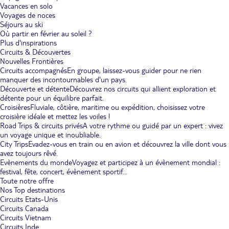
Vacances en solo
Voyages de noces
Séjours au ski
Où partir en février au soleil ?
Plus d'inspirations
Circuits & Découvertes
Nouvelles Frontières
Circuits accompagnés
En groupe, laissez-vous guider pour ne rien
manquer des incontournables d'un pays.
Découverte et détente
Découvrez nos circuits qui allient exploration et
détente pour un équilibre parfait.
Croisières
Fluviale, côtière, maritime ou expédition, choisissez votre
croisière idéale et mettez les voiles !
Road Trips & circuits privés
A votre rythme ou guidé par un expert : vivez
un voyage unique et inoubliable.
City Trips
Evadez-vous en train ou en avion et découvrez la ville dont vous
avez toujours rêvé.
Evènements du monde
Voyagez et participez à un évènement mondial :
festival, fête, concert, évènement sportif...
Toute notre offre
Nos Top destinations
Circuits Etats-Unis
Circuits Canada
Circuits Vietnam
Circuits Inde