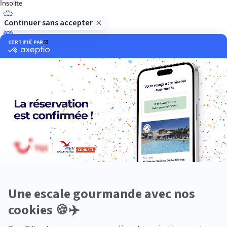
Insolite
Luxe
Nature
Neige
Plongée
Premium