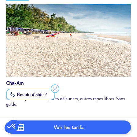
standing. On apprécie sa décoration rafffinée et ses vastes
chambres en bois clair, très agréables et lumineuses. La décoration
contemporaine a du style. 2 restaurants dont un qui donne sur la
très belle plage. Une grande piscine en bord de la mer, Wifi gratuit.
Chambres (40 m²) avec : climatisation, grand balcon avec
banquette de repos, Wifi gratuit, coffre-fort, bouilloire, télévision,
réfrigérateur, sèche-cheveux, salle de bains avec baignoire et
douche à l'italienne. Vue jardin.
Séjour avec petits déjeuners, autres repas libres. (check-in 14h -
check-out 12h)
Cha-Am
Besoin d'aide ?
Séjour de 3 nuits avec petits déjeuners, autres repas libres. Sans
guide.
JOUR 12
Voir les tarifs