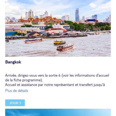
Bangkok
Arrivée, dirigez-vous vers la sortie 6 (voir les informations d'accueil
de la fiche programme).
Accueil et assistance par notre représentant et transfert jusqu'à
votre hôtel. Votre chambre sera disponible entre 12h30 et 14h.
Plus de détails
Après-midi libres. Votre hôtel est idéalement situé dans un
quartier animé. La réception vous donnera un petit plan pour vous
JOUR 3
orienter et trouver les points d'intérêt du quartier.
Nous vous conseillons de vous rendre à pied (10 min) au marché
"Asiatique", c'est son nom, qui regorge de commerces en tous