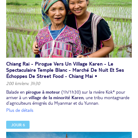
nom de "tom kha kai" : c'est une soupe de poulet au lait de coco,
aromatisée à la citronnelle, un vrai délice !
Route vers Chiang Rai, en passant par le grand lac Phayao. Arrivée
à Chiang Rai.
Installation à l’hôtel, dîner et nuit à Chiang Rai.
Chiang Rai - Pirogue Vers Un Village Karen - Le
Spectaculaire Temple Blanc - Marché De Nuit Et Ses
Échoppes De Street Food - Chiang Mai •
200 km/env. 3h30
Balade en
pirogue à moteur
(1h/1h30) sur la rivière Kok* pour
arriver à un
village de la minorité Karen
, une tribu montagnarde
d’agriculteurs émigrés du Myanmar et du Yunnan.
Visite de du
temple blanc,
connu pour son côté "tape à l'oeil". Ce
Plus de détails
temple bouddhiste étincelant de milliers de petits miroirs créé par
un artiste contemporain déploie une architecture sophistiquée et
JOUR 6
dentelée et vous accueille avec statues qui font référence à la pop
culture. Il ne vous laissera pas indifférent !
Déjeuner et dégustation du "mu sap bai kraphao" : du porc haché