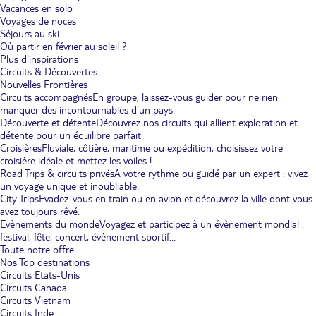
Vacances en solo
Voyages de noces
Séjours au ski
Où partir en février au soleil ?
Plus d'inspirations
Circuits & Découvertes
Nouvelles Frontières
Circuits accompagnés
En groupe, laissez-vous guider pour ne rien
manquer des incontournables d'un pays.
Découverte et détente
Découvrez nos circuits qui allient exploration et
détente pour un équilibre parfait.
Croisières
Fluviale, côtière, maritime ou expédition, choisissez votre
croisière idéale et mettez les voiles !
Road Trips & circuits privés
A votre rythme ou guidé par un expert : vivez
un voyage unique et inoubliable.
City Trips
Evadez-vous en train ou en avion et découvrez la ville dont vous
avez toujours rêvé.
Evènements du monde
Voyagez et participez à un évènement mondial :
festival, fête, concert, évènement sportif...
Toute notre offre
Nos Top destinations
Circuits Etats-Unis
Circuits Canada
Circuits Vietnam
Circuits Inde