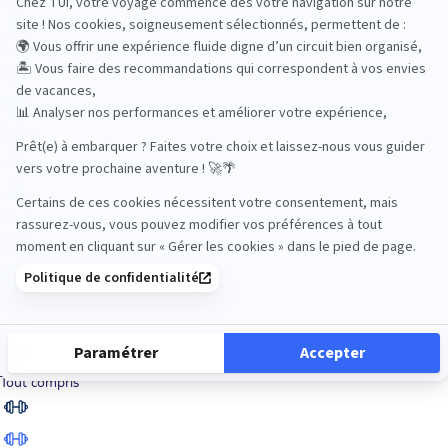
Road Trips
Safari
Sénior
Tennis
Tout compris