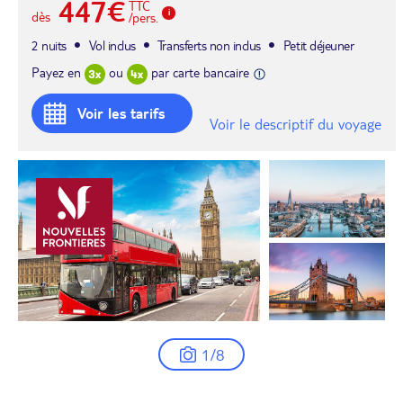
447€
TTC
dès
/pers.
2 nuits
Vol inclus
Transferts non inclus
Petit déjeuner
Payez en
ou
par carte bancaire
Voir les tarifs
Voir le descriptif du voyage
1/8