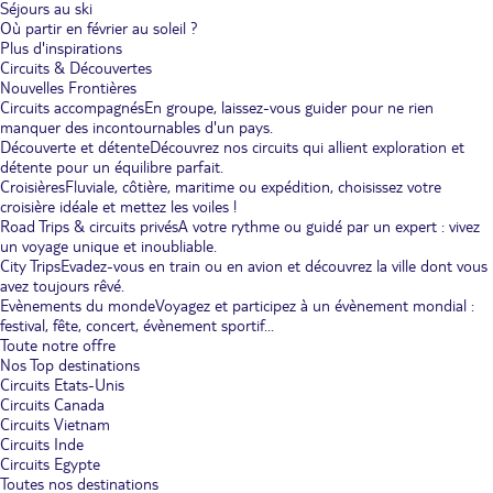
Séjours au ski
Où partir en février au soleil ?
Plus d'inspirations
Circuits & Découvertes
Nouvelles Frontières
Circuits accompagnés
En groupe, laissez-vous guider pour ne rien
manquer des incontournables d'un pays.
Découverte et détente
Découvrez nos circuits qui allient exploration et
détente pour un équilibre parfait.
Croisières
Fluviale, côtière, maritime ou expédition, choisissez votre
croisière idéale et mettez les voiles !
Road Trips & circuits privés
A votre rythme ou guidé par un expert : vivez
un voyage unique et inoubliable.
City Trips
Evadez-vous en train ou en avion et découvrez la ville dont vous
avez toujours rêvé.
Evènements du monde
Voyagez et participez à un évènement mondial :
festival, fête, concert, évènement sportif...
Toute notre offre
Nos Top destinations
Circuits Etats-Unis
Circuits Canada
Circuits Vietnam
Circuits Inde
Circuits Egypte
Toutes nos destinations