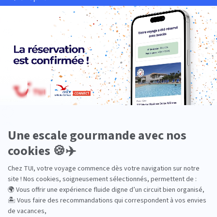
Dans les îles
Découverte
En couple
En famille
En solo