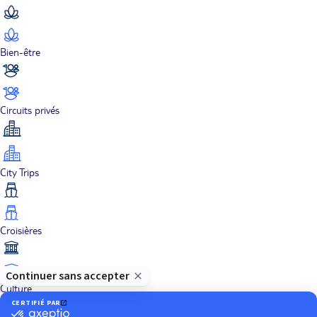
Bien-être
Circuits privés
City Trips
Croisières
Culture