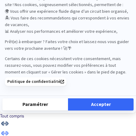
Road Trips
Safari
Sénior
Tennis
Tout compris