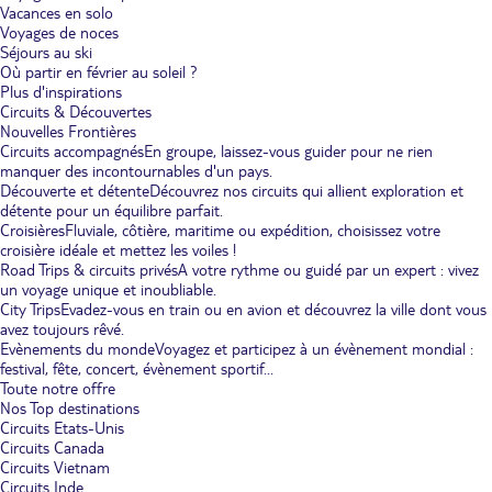
Vacances en solo
Voyages de noces
Séjours au ski
Où partir en février au soleil ?
Plus d'inspirations
Circuits & Découvertes
Nouvelles Frontières
Circuits accompagnés
En groupe, laissez-vous guider pour ne rien
manquer des incontournables d'un pays.
Découverte et détente
Découvrez nos circuits qui allient exploration et
détente pour un équilibre parfait.
Croisières
Fluviale, côtière, maritime ou expédition, choisissez votre
croisière idéale et mettez les voiles !
Road Trips & circuits privés
A votre rythme ou guidé par un expert : vivez
un voyage unique et inoubliable.
City Trips
Evadez-vous en train ou en avion et découvrez la ville dont vous
avez toujours rêvé.
Evènements du monde
Voyagez et participez à un évènement mondial :
festival, fête, concert, évènement sportif...
Toute notre offre
Nos Top destinations
Circuits Etats-Unis
Circuits Canada
Circuits Vietnam
Circuits Inde