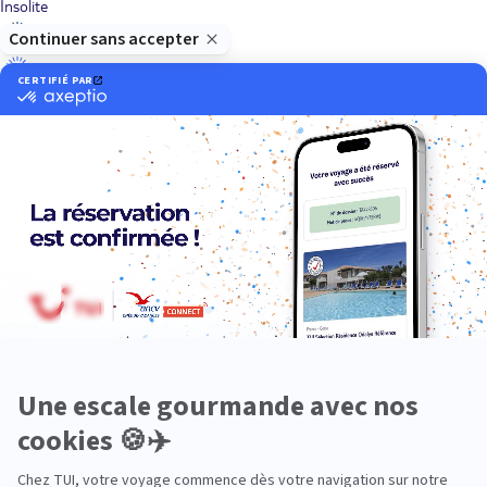
Insolite
Luxe
Nature
Neige
Plongée
Premium