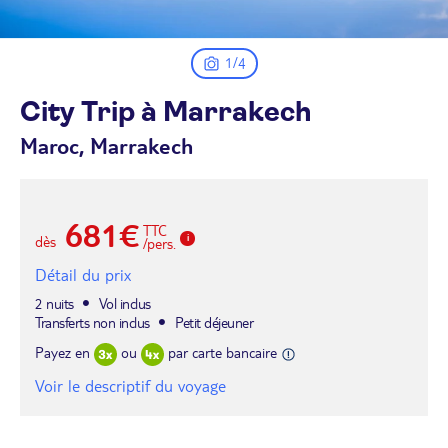
1/4
City Trip à
Marrakech
Maroc, Marrakech
681€
TTC
dès
/pers.
Détail du prix
2 nuits
Vol inclus
Transferts non inclus
Petit déjeuner
Payez en
ou
par carte bancaire
Voir le descriptif du voyage