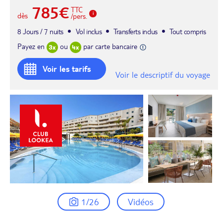
785€
TTC
dès
/pers.
8 Jours / 7 nuits
Vol inclus
Transferts inclus
Tout compris
Payez en
ou
par carte bancaire
Voir les tarifs
Voir le descriptif du voyage
1/26
Vidéos