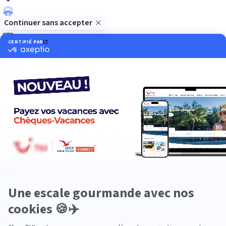
Luxe
Nature
Neige
Plongée
Premium