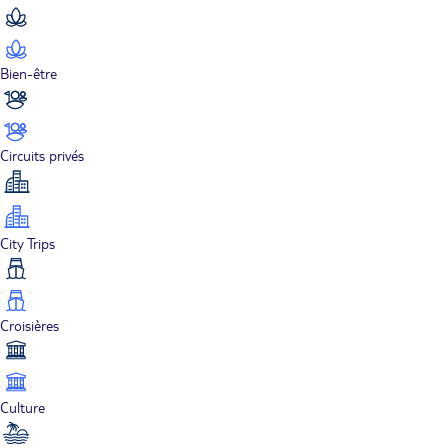
Bien-être
Circuits privés
City Trips
Croisières
Culture