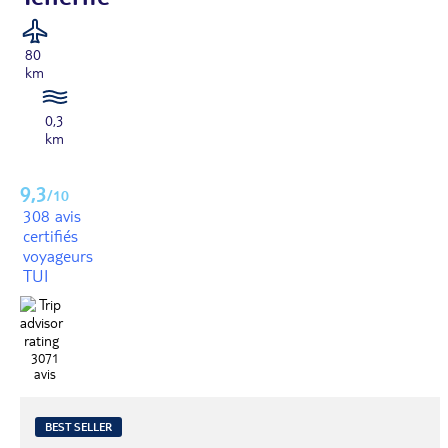
80
km
0,3
km
9,3
/10
308 avis
certifiés
voyageurs
TUI
3071
avis
BEST SELLER