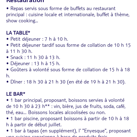
• Repas servis sous forme de buffets au restaurant
principal : cuisine locale et internationale, buffet à thème,
show cooking...
LA TABLE*
• Petit déjeuner : 7 h à 10 h.
• Petit déjeuner tardif sous forme de collation de 10 h 15
à 11 h 30 h.
• Snack : 11 h 30 à 13 h.
• Déjeuner : 13 h à 15 h.
• Goûters à volonté sous forme de collation de 15 h à 18
h.
• Dîner : 18 h 30 à 21 h 30 (en été de 19 h à 21 h 30).
LE BAR*
• 1 bar principal, proposant, boissons servies à volonté
de 10 h 30 à 23 h** : vin, bière, jus de fruits, soda, café,
thé, eau… Boissons locales alcoolisées ou non.
• 1 bar piscine, proposant boissons à partir de 10 h à 18
h à partir de début juillet.
• 1 bar à tapas (en supplément), l' "Enyesque", proposant
une cuisine canarienne à base de produits frais
...