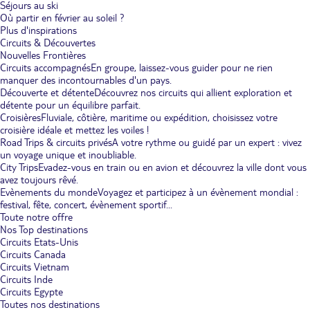
Séjours au ski
Où partir en février au soleil ?
Plus d'inspirations
Circuits & Découvertes
Nouvelles Frontières
Circuits accompagnés
En groupe, laissez-vous guider pour ne rien
manquer des incontournables d'un pays.
Découverte et détente
Découvrez nos circuits qui allient exploration et
détente pour un équilibre parfait.
Croisières
Fluviale, côtière, maritime ou expédition, choisissez votre
croisière idéale et mettez les voiles !
Road Trips & circuits privés
A votre rythme ou guidé par un expert : vivez
un voyage unique et inoubliable.
City Trips
Evadez-vous en train ou en avion et découvrez la ville dont vous
avez toujours rêvé.
Evènements du monde
Voyagez et participez à un évènement mondial :
festival, fête, concert, évènement sportif...
Toute notre offre
Nos Top destinations
Circuits Etats-Unis
Circuits Canada
Circuits Vietnam
Circuits Inde
Circuits Egypte
Toutes nos destinations