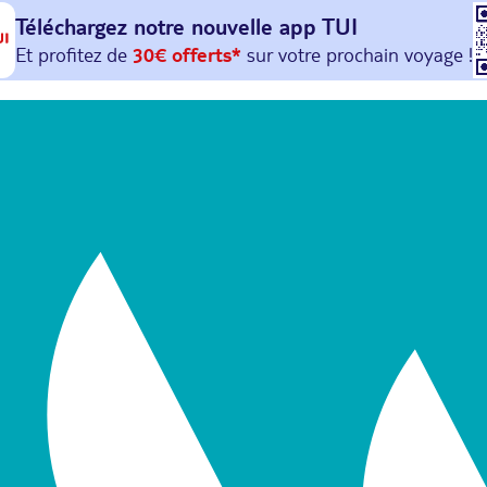
Téléchargez notre nouvelle
app TUI
Et profitez de
30€ offerts*
sur votre
prochain
voyage !
avec le code :
HAPPYAPP