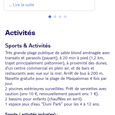
• Climatisation
... Lire la suite
• Télévision écran plat
• Mini réfrigérateur
• Salle de bains avec douche et sèche-cheveux
• Coffre-fort
• Wifi
Activités
Sports & Activités
Très grande plage publique de sable blond aménagée avec
transats et parasols (payant), à 20 min à pied (1,2 km,
trajet principalement piétonnier), à proximité des dunes,
d'un centre commercial en plein air, et de bars et
restaurants avec vue sur la mer. Arrêt de bus à 200 m.
Navette gratuite pour la plage de Maspalomas 4 fois par
jour.
2 piscines extérieures surveillées. Prêt de serviettes avec
caution (env 10 €, renouvellement payant env. 1 €).
2 bassins pour enfants (chauffées en avril).
1 espace jeux d'eau "Duni Park" pour les 4 à 12 ans.
Sports / activités inclus(es) :