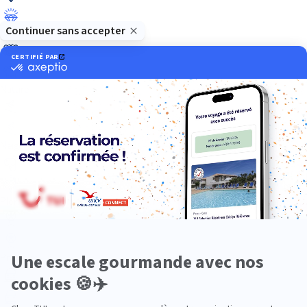
Luxe
Nature
Neige
Plongée
Premium