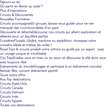
Séjours au ski
Où partir en février au soleil ?
Plus d'inspirations
Circuits & Découvertes
Nouvelles Frontières
Circuits accompagnés
En groupe, laissez-vous guider pour ne rien
manquer des incontournables d'un pays.
Découverte et détente
Découvrez nos circuits qui allient exploration et
détente pour un équilibre parfait.
Croisières
Fluviale, côtière, maritime ou expédition, choisissez votre
croisière idéale et mettez les voiles !
Road Trips & circuits privés
A votre rythme ou guidé par un expert : vivez
un voyage unique et inoubliable.
City Trips
Evadez-vous en train ou en avion et découvrez la ville dont vous
avez toujours rêvé.
Evènements du monde
Voyagez et participez à un évènement mondial :
festival, fête, concert, évènement sportif...
Toute notre offre
Nos Top destinations
Circuits Etats-Unis
Circuits Canada
Circuits Vietnam
Circuits Inde
Circuits Egypte
Toutes nos destinations