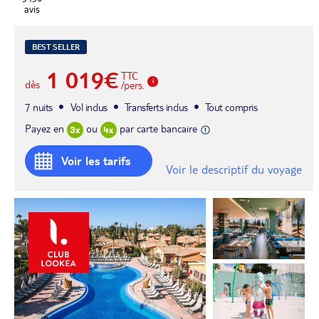
avis
BEST SELLER
1 019€
TTC
dès
/pers.
7 nuits
Vol inclus
Transferts inclus
Tout compris
Payez en
ou
par carte bancaire
Voir les tarifs
Voir le descriptif du voyage