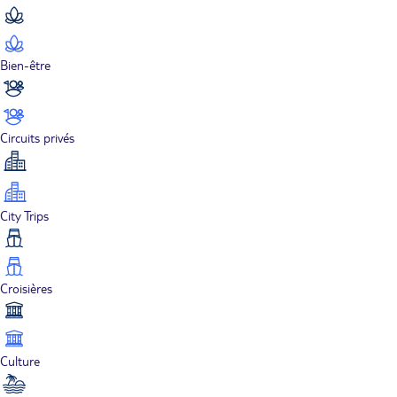
Bien-être
Circuits privés
City Trips
Croisières
Culture