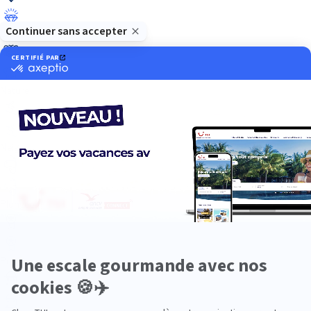
Luxe
Nature
Neige
Plongée
Premium