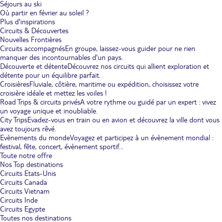
Séjours au ski
Où partir en février au soleil ?
Plus d'inspirations
Circuits & Découvertes
Nouvelles Frontières
Circuits accompagnés
En groupe, laissez-vous guider pour ne rien
manquer des incontournables d'un pays.
Découverte et détente
Découvrez nos circuits qui allient exploration et
détente pour un équilibre parfait.
Croisières
Fluviale, côtière, maritime ou expédition, choisissez votre
croisière idéale et mettez les voiles !
Road Trips & circuits privés
A votre rythme ou guidé par un expert : vivez
un voyage unique et inoubliable.
City Trips
Evadez-vous en train ou en avion et découvrez la ville dont vous
avez toujours rêvé.
Evènements du monde
Voyagez et participez à un évènement mondial :
festival, fête, concert, évènement sportif...
Toute notre offre
Nos Top destinations
Circuits Etats-Unis
Circuits Canada
Circuits Vietnam
Circuits Inde
Circuits Egypte
Toutes nos destinations