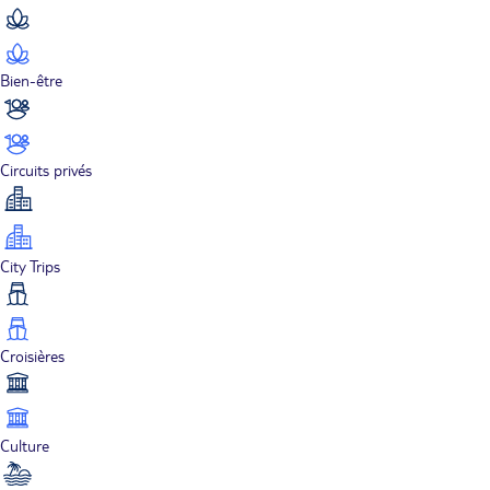
Bien-être
Circuits privés
City Trips
Croisières
Culture