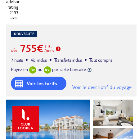
2153
avis
NOUVEAUTÉ
755€
TTC
dès
/pers.
7 nuits
Vol inclus
Transferts inclus
Tout compris
Payez en
ou
par carte bancaire
Voir les tarifs
Voir le descriptif du voyage