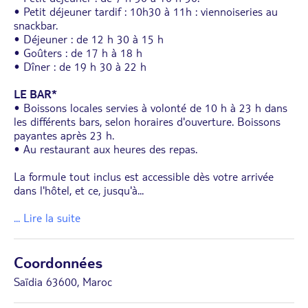
• Petit déjeuner tardif : 10h30 à 11h : viennoiseries au
snackbar.
• Déjeuner : de 12 h 30 à 15 h
• Goûters : de 17 h à 18 h
• Dîner : de 19 h 30 à 22 h
LE BAR*
• Boissons locales servies à volonté de 10 h à 23 h dans
les différents bars, selon horaires d'ouverture. Boissons
payantes après 23 h.
• Au restaurant aux heures des repas.
La formule tout inclus est accessible dès votre arrivée
dans l'hôtel, et ce, jusqu'à
...
... Lire la suite
Coordonnées
Saïdia 63600, Maroc