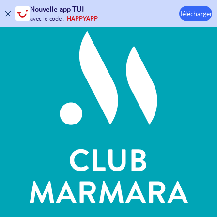
Hôtels & Clubs
Nouvelle
app TUI
Télécharger
30€ offerts*
sur votre
voyage !
avec le code :
HAPPYAPP