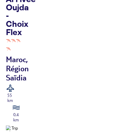
Oujda
-
Choix
Flex
Maroc,
Région
Saïdia
55
km
0,4
km